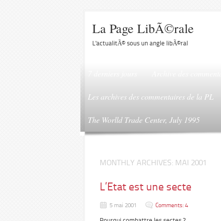
La Page LibÃ©rale
L'actualitÃ© sous un angle libÃ©ral
7 derniers jours
Archive des commenta
Les archives des commentaires de la PL
The Worlld Trade Center, July 1995
MONTHLY ARCHIVES:
MAI 2001
L’Etat est une secte
5 mai 2001
Comments: 4
Pourqui combattre les sectes ?