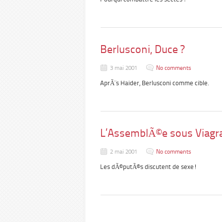
Berlusconi, Duce ?
3 mai 2001
No comments
AprÃ¨s Haider, Berlusconi comme cible.
L’AssemblÃ©e sous Viagr
2 mai 2001
No comments
Les dÃ©putÃ©s discutent de sexe!