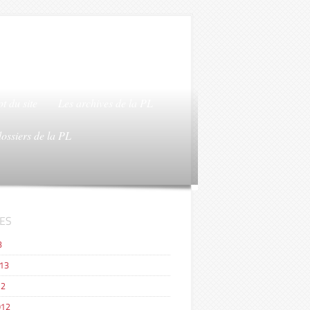
t du site
Les archives de la PL
dossiers de la PL
ES
3
013
12
012