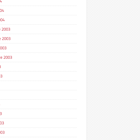
4
004
004
 2003
e 2003
2003
e 2003
3
03
3
3
003
003