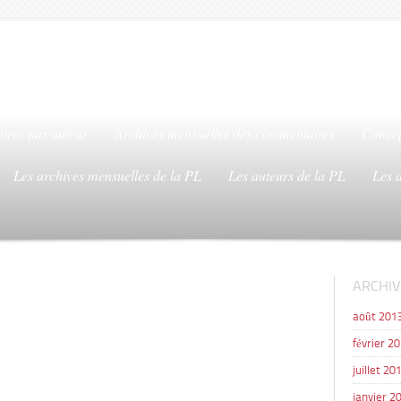
ires par auteur
Archives mensuelles des commentaires
Concep
Les archives mensuelles de la PL
Les auteurs de la PL
Les 
ARCHIV
août 201
février 2
juillet 20
janvier 2