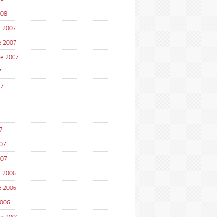
008
 2007
e 2007
e 2007
7
07
7
7
007
007
 2006
e 2006
2006
e 2006