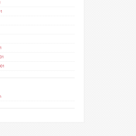
1
01
1
1
001
001
n