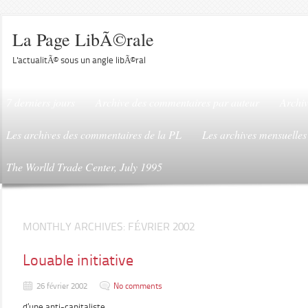
La Page LibÃ©rale
L'actualitÃ© sous un angle libÃ©ral
7 derniers jours
Archive des commentaires par auteur
Archiv
Les archives des commentaires de la PL
Les archives mensuelles
The Worlld Trade Center, July 1995
MONTHLY ARCHIVES:
FÉVRIER 2002
Louable initiative
26 février 2002
No comments
d’une anti-capitaliste