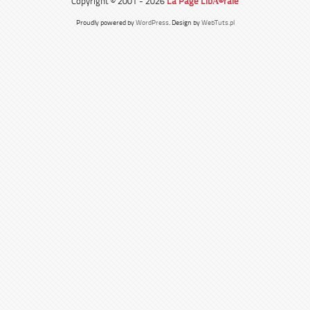
Copyright © 2001 - 2026
La Page LibÃ©rale
Proudly powered by
WordPress
. Design by
WebTuts.pl