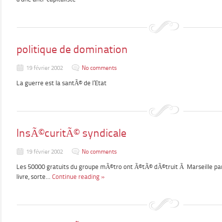
politique de domination
19 février 2002
No comments
La guerre est la santÃ© de l’Etat
InsÃ©curitÃ© syndicale
19 février 2002
No comments
Les 50000 gratuits du groupe mÃ©tro ont Ã©tÃ© dÃ©truit Ã Marseille par
livre, sorte…
Continue reading »