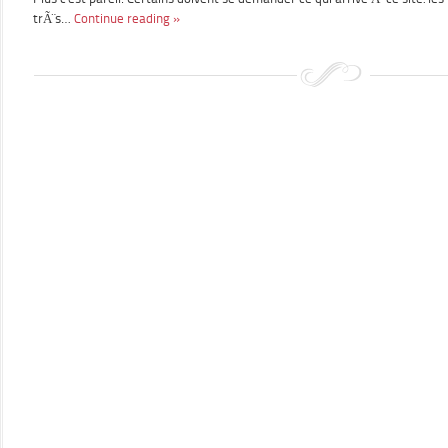
trÃ¨s…
Continue reading »