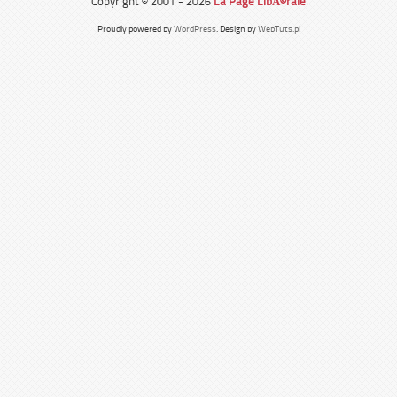
Copyright © 2001 - 2026
La Page LibÃ©rale
Proudly powered by
WordPress
. Design by
WebTuts.pl