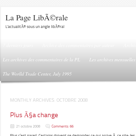
La Page LibÃ©rale
L'actualitÃ© sous un angle libÃ©ral
7 derniers jours
Archive des commentaires par auteur
Archiv
Les archives des commentaires de la PL
Les archives mensuelles
The Worlld Trade Center, July 1995
MONTHLY ARCHIVES:
OCTOBRE 2008
Plus Ã§a change
21 octobre 2008
Comments: 66
Plus c’est pareil. Certains doivent se demander ce qui arrive Ã ce site: le