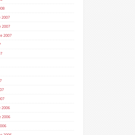
008
 2007
e 2007
e 2007
7
07
7
7
007
007
 2006
e 2006
2006
e 2006