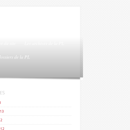
t du site
Les archives de la PL
dossiers de la PL
ES
3
013
12
012