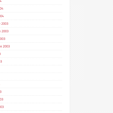
4
004
004
 2003
e 2003
2003
e 2003
3
03
3
3
003
003