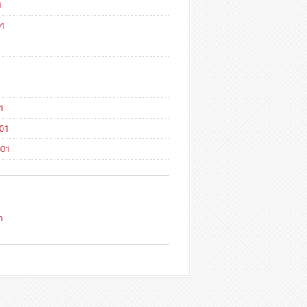
1
01
1
1
001
001
n