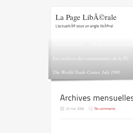
La Page LibÃ©rale
L'actualitÃ© sous un angle libÃ©ral
7 derniers jours
Archive des commenta
Les archives des commentaires de la PL
The Worlld Trade Center, July 1995
Archives mensuelle
22 mai 2006
No comments