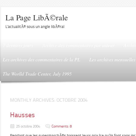
La Page LibÃ©rale
L'actualitÃ© sous un angle libÃ©ral
7 derniers jours
Archive des commentaires par auteur
Archiv
Les archives des commentaires de la PL
Les archives mensuelles
The Worlld Trade Center, July 1995
MONTHLY ARCHIVES:
OCTOBRE 2004
Hausses
25 octobre 2004
Comments: 8
Pendant que les supermarchÃ©s baissent leurs prix (ce qu’ils font sans inc