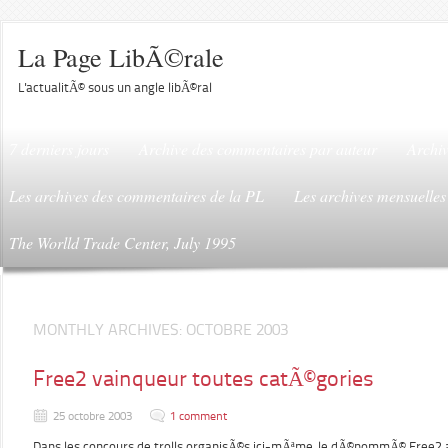
La Page LibÃ©rale
L'actualitÃ© sous un angle libÃ©ral
7 derniers jours
Archive des commentaires par auteur
Archiv
Les archives des commentaires de la PL
Les archives mensuelles
The Worlld Trade Center, July 1995
MONTHLY ARCHIVES:
OCTOBRE 2003
Free2 vainqueur toutes catÃ©gories
25 octobre 2003
1 comment
Dans les concours de trolls organisÃ©s ici-mÃªme, le dÃ©nommÃ© Free2 a