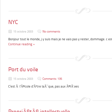
NYC
15 octobre 2003
No comments
Bonjour tout le monde, j y suis mais je ne vais pas y rester, dommage. c e
Continue reading »
Port du voile
15 octobre 2003
Comments: 135
C’est Ã l’Ã©cole d’Ãªtre laÃ¯que, pas aux Ã©lÃ¨ves
PropriÃ©tÃ© intellectuelle