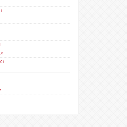
1
01
1
1
001
001
n