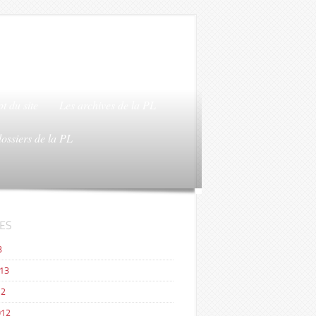
t du site
Les archives de la PL
dossiers de la PL
ES
3
013
12
012