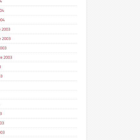
4
004
004
 2003
e 2003
2003
e 2003
3
03
3
3
003
003