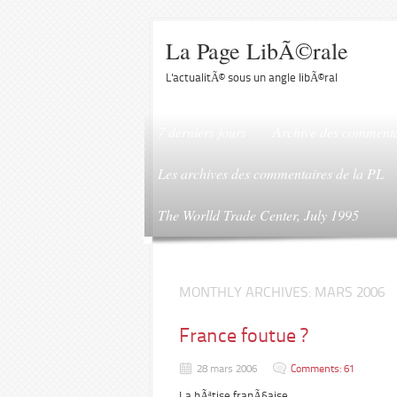
La Page LibÃ©rale
L'actualitÃ© sous un angle libÃ©ral
7 derniers jours
Archive des commenta
Les archives des commentaires de la PL
The Worlld Trade Center, July 1995
MONTHLY ARCHIVES:
MARS 2006
France foutue ?
28 mars 2006
Comments: 61
La bÃªtise franÃ§aise