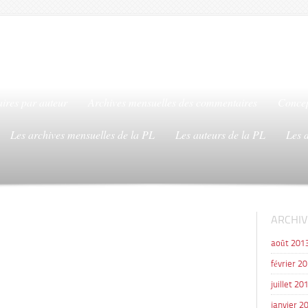
ires par auteur
Archives mensuelles des commentaires
Concep
Les archives mensuelles de la PL
Les auteurs de la PL
Les 
ARCHIV
août 201
février 2
juillet 20
janvier 2