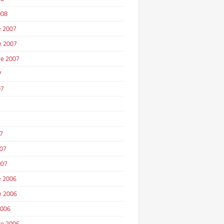
008
 2007
e 2007
e 2007
7
07
7
7
007
007
 2006
e 2006
2006
e 2006