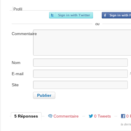
Profil
ou
Commentaire
Nom
E-mail
Site
internet
5 Réponses
Commentaire
0 Tweets
0 
la der