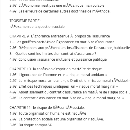
3 â€“ L’Ã©conomie n’est pas une mÃ©canique manipulable.
4 â€“ Les erreurs de certaines autres doctrines de mÃ©thode.
TROISIEME PARTIE :
rÃ©examen de la question sociale
CHAPITRE 9 : L’ignorance entretenue Ã propos de l’assurance
1 – Les gouffres cachÃ©s de l’ignorance en matiÃ¨re d’assurance.
2 â€“ RÃ©ponses aux prÃ©tendues insuffisances de l’assurance, habitue
3 – Quelles sont les limites d’un contrat d’assurance ?
4 â€“ Conclusion : assurance mutuelle et puissance publique
CHAPITRE 10 : la confusion d’esprit en matiÃ¨re de risque.
1 â€“ L’ignorance de l’homme et le « risque moral ambiant »
2 â€“ Le « risque moral ambiant », le Droit et le « risque moral rÃ©siduel 
3 â€“ Effet des techniques juridiques : un « risque moral marginal »
4 â€“ Aboutissement du contrat d’assurance en matiÃ¨re de risque social :
5 â€“ Le contrat d’assurance en matiÃ¨re de « risque moral marginal »
CHAPITRE 11 : le risque de SÃ©curitÃ© sociale.
1 â€“ Toute organisation humaine est risquÃ©e
2 â€“ La protection sociale est une organisation risquÃ©e.
3 â€“ Du risque comparÃ©.