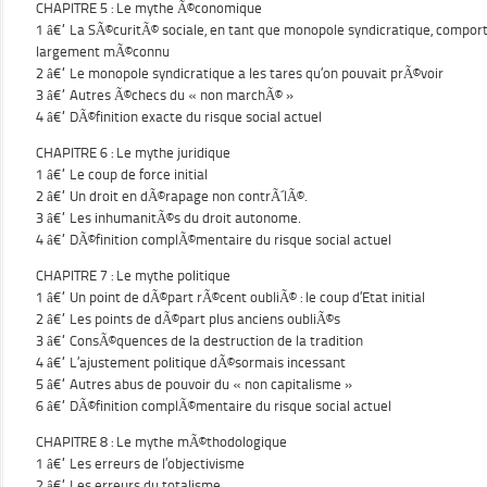
CHAPITRE 5 : Le mythe Ã©conomique
1 â€“ La SÃ©curitÃ© sociale, en tant que monopole syndicratique, compor
largement mÃ©connu
2 â€“ Le monopole syndicratique a les tares qu’on pouvait prÃ©voir
3 â€“ Autres Ã©checs du « non marchÃ© »
4 â€“ DÃ©finition exacte du risque social actuel
CHAPITRE 6 : Le mythe juridique
1 â€“ Le coup de force initial
2 â€“ Un droit en dÃ©rapage non contrÃ´lÃ©.
3 â€“ Les inhumanitÃ©s du droit autonome.
4 â€“ DÃ©finition complÃ©mentaire du risque social actuel
CHAPITRE 7 : Le mythe politique
1 â€“ Un point de dÃ©part rÃ©cent oubliÃ© : le coup d’Etat initial
2 â€“ Les points de dÃ©part plus anciens oubliÃ©s
3 â€“ ConsÃ©quences de la destruction de la tradition
4 â€“ L’ajustement politique dÃ©sormais incessant
5 â€“ Autres abus de pouvoir du « non capitalisme »
6 â€“ DÃ©finition complÃ©mentaire du risque social actuel
CHAPITRE 8 : Le mythe mÃ©thodologique
1 â€“ Les erreurs de l’objectivisme
2 â€“ Les erreurs du totalisme