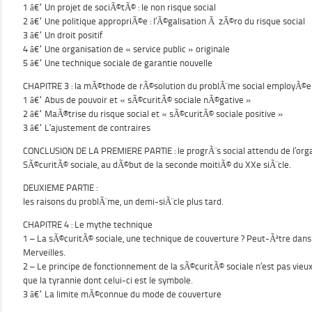
1 â€“ Un projet de sociÃ©tÃ© : le non risque social
2 â€“ Une politique appropriÃ©e : l’Ã©galisation Ã zÃ©ro du risque social
3 â€“ Un droit positif
4 â€“ Une organisation de « service public » originale
5 â€“ Une technique sociale de garantie nouvelle
CHAPITRE 3 : la mÃ©thode de rÃ©solution du problÃ¨me social employÃ©e
1 â€“ Abus de pouvoir et « sÃ©curitÃ© sociale nÃ©gative »
2 â€“ MaÃ®trise du risque social et « sÃ©curitÃ© sociale positive »
3 â€“ L’ajustement de contraires
CONCLUSION DE LA PREMIERE PARTIE : le progrÃ¨s social attendu de l’orga
SÃ©curitÃ© sociale, au dÃ©but de la seconde moitiÃ© du XXe siÃ¨cle.
DEUXIEME PARTIE :
les raisons du problÃ¨me, un demi-siÃ¨cle plus tard.
CHAPITRE 4 : Le mythe technique
1 – La sÃ©curitÃ© sociale, une technique de couverture ? Peut-Ãªtre dans
Merveilles.
2 – Le principe de fonctionnement de la sÃ©curitÃ© sociale n’est pas vieu
que la tyrannie dont celui-ci est le symbole.
3 â€“ La limite mÃ©connue du mode de couverture