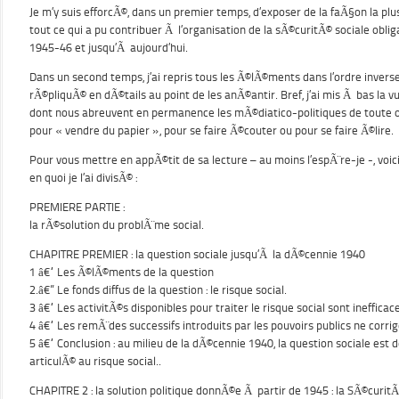
Je m’y suis efforcÃ©, dans un premier temps, d’exposer de la faÃ§on la plu
tout ce qui a pu contribuer Ã l’organisation de la sÃ©curitÃ© sociale obli
1945-46 et jusqu’Ã aujourd’hui.
Dans un second temps, j’ai repris tous les Ã©lÃ©ments dans l’ordre inverse o
rÃ©pliquÃ© en dÃ©tails au point de les anÃ©antir. Bref, j’ai mis Ã bas la 
dont nous abreuvent en permanence les mÃ©diatico-politiques de toute ob
pour « vendre du papier », pour se faire Ã©couter ou pour se faire Ã©lire.
Pour vous mettre en appÃ©tit de sa lecture – au moins l’espÃ¨re-je -, voici
en quoi je l’ai divisÃ© :
PREMIERE PARTIE :
la rÃ©solution du problÃ¨me social.
CHAPITRE PREMIER : la question sociale jusqu’Ã la dÃ©cennie 1940
1 â€“ Les Ã©lÃ©ments de la question
2.â€” Le fonds diffus de la question : le risque social.
3 â€“ Les activitÃ©s disponibles pour traiter le risque social sont inefficac
4 â€“ Les remÃ¨des successifs introduits par les pouvoirs publics ne corrig
5 â€“ Conclusion : au milieu de la dÃ©cennie 1940, la question sociale es
articulÃ© au risque social..
CHAPITRE 2 : la solution politique donnÃ©e Ã partir de 1945 : la SÃ©curitÃ