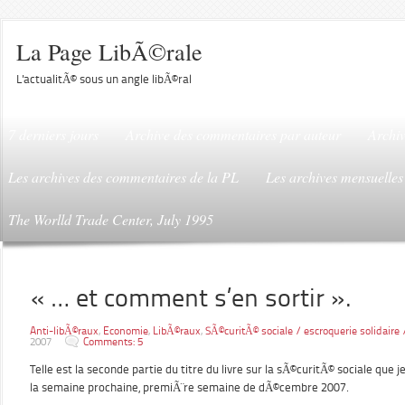
La Page LibÃ©rale
L'actualitÃ© sous un angle libÃ©ral
7 derniers jours
Archive des commentaires par auteur
Archiv
Les archives des commentaires de la PL
Les archives mensuelles
The Worlld Trade Center, July 1995
« … et comment s’en sortir ».
Anti-libÃ©raux
,
Economie
,
LibÃ©raux
,
SÃ©curitÃ© sociale / escroquerie solidaire
2007
Comments: 5
Telle est la seconde partie du titre du livre sur la sÃ©curitÃ© sociale que j
la semaine prochaine, premiÃ¨re semaine de dÃ©cembre 2007.