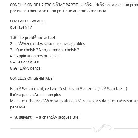
CONCLUSION DE LA TROISIÃˆME PARTIE : la SÃ©curitÃ© sociale est un prob
prÃ©tendu hier, la solution politique au problÃ¨me social.
QUATRIEME PARTIE :
quel avenir ?
1 â€“ Le problÃ¨me actuel
2 – L’Ã©ventail des solutions envisageables
3 – Que choisir ? Non, comment choisir ?
4 – Application des principes
5 – Les critiques
6 â€“ L’Ã©vidence
CONCLUSION GENERALE.
Bien Ã©videmment, ce livre n’est pas un Austerlitz (2 dÃ©cembre …).
Il n’est pas un Arcole non plus.
Mais il est l’heure d’Ãªtre satisfait de n’Ãªtre pas pris dans les rÃªts soc
pensÃ©e.
« Au suivant ! » a chantÃ© Jacques Brel.