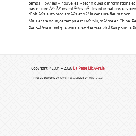
temps » oÃ¹ les « nouvelles » techniques d’informations e
pas encore Ã©tÃ© inventÃ©es, oÃ¹ les informations devaient
d’initiÃ©s auto proclamÃ©s et oÃ¹ la censure fleurait bon.
Mais entre nous, ce temps est rÃ©volu, mÃªme en Chine. 
Peut-Ãªtre aussi que vous avez d’autres visÃ©es pour La P
Copyright © 2001 - 2026
La Page LibÃ©rale
Proudly powered by
WordPress
. Design by
WebTuts.pl