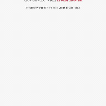
Copyright © 2001 - 2026
La Page LibÃ©rale
Proudly powered by
WordPress
. Design by
WebTuts.pl