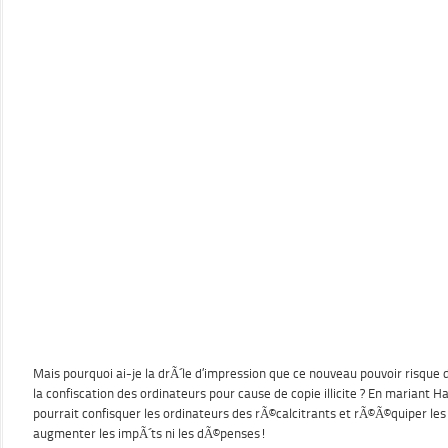
Mais pourquoi ai-je la drÃ´le d’impression que ce nouveau pouvoir risqu
la confiscation des ordinateurs pour cause de copie illicite ? En mariant Ha
pourrait confisquer les ordinateurs des rÃ©calcitrants et rÃ©Ã©quiper les 
augmenter les impÃ´ts ni les dÃ©penses!