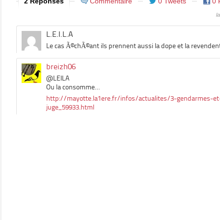
2 Réponses
Commentaire
0 Tweets
0 
l
L.E.I.L.A
Le cas Ã©chÃ©ant ils prennent aussi la dope et la revenden
breizh06
@LEILA
Ou la consomme…
http://mayotte.la1ere.fr/infos/actualites/3-gendarmes-et-
juge_59933.html