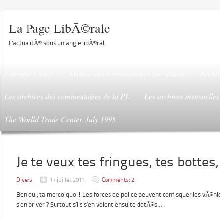
La Page LibÃ©rale
L'actualitÃ© sous un angle libÃ©ral
7 derniers jours
Archive des commentaires par auteur
Archiv
Les archives des commentaires de la PL
Les archives mensuelles
The Worlld Trade Center, July 1995
Je te veux tes fringues, tes bottes
Divers
17 juillet 2011
Comments: 2
Ben oui, ta merco quoi! Les forces de police peuvent confisquer les vÃ©h
s’en priver ? Surtout s’ils s’en voient ensuite dotÃ©s…