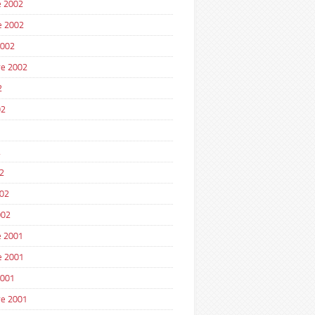
 2002
e 2002
2002
e 2002
2
02
2
2
002
002
 2001
e 2001
2001
e 2001