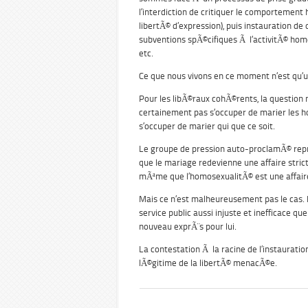
l’interdiction de critiquer le comportement
libertÃ© d’expression), puis instauration de
subventions spÃ©cifiques Ã l’activitÃ© homo
etc.
Ce que nous vivons en ce moment n’est qu’
Pour les libÃ©raux cohÃ©rents, la question 
certainement pas s’occuper de marier les 
s’occuper de marier qui que ce soit.
Le groupe de pression auto-proclamÃ© re
que le mariage redevienne une affaire strict
mÃªme que l’homosexualitÃ© est une affaire 
Mais ce n’est malheureusement pas le cas. I
service public aussi injuste et inefficace qu
nouveau exprÃ¨s pour lui.
La contestation Ã la racine de l’instaurat
lÃ©gitime de la libertÃ© menacÃ©e.