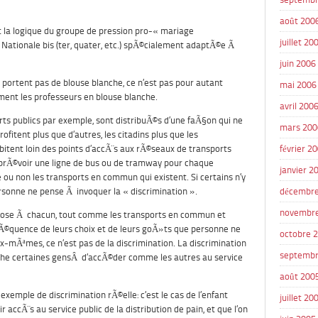
août 200
 la logique du groupe de pression pro-« mariage
juillet 20
 Nationale bis (ter, quater, etc.) spÃ©cialement adaptÃ©e Ã
juin 2006
 portent pas de blouse blanche, ce n’est pas pour autant
mai 2006
iment les professeurs en blouse blanche.
avril 200
orts publics par exemple, sont distribuÃ©s d’une faÃ§on qui ne
mars 200
ofitent plus que d’autres, les citadins plus que les
itent loin des points d’accÃ¨s aux rÃ©seaux de transports
février 2
il prÃ©voir une ligne de bus ou de tramway pour chaque
janvier 2
e ou non les transports en commun qui existent. Si certains n’y
ersonne ne pense Ã invoquer la « discrimination ».
décembre
novembr
hose Ã chacun, tout comme les transports en commun et
onsÃ©quence de leurs choix et de leurs goÃ»ts que personne ne
octobre 
ux-mÃªmes, ce n’est pas de la discrimination. La discrimination
septembr
he certaines gensÂ d’accÃ©der comme les autres au service
août 200
xemple de discrimination rÃ©elle: c’est le cas de l’enfant
juillet 20
accÃ¨s au service public de la distribution de pain, et que l’on