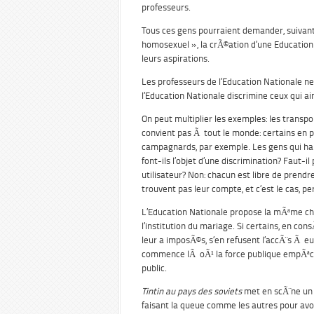
professeurs.
Tous ces gens pourraient demander, suivant
homosexuel », la crÃ©ation d’une Education
leurs aspirations.
Les professeurs de l’Education Nationale ne
l’Education Nationale discrimine ceux qui a
On peut multiplier les exemples: les transp
convient pas Ã tout le monde: certains en pr
campagnards, par exemple. Les gens qui hab
font-ils l’objet d’une discrimination? Faut-
utilisateur? Non: chacun est libre de prendr
trouvent pas leur compte, et c’est le cas, p
L’Education Nationale propose la mÃªme c
l’institution du mariage. Si certains, en c
leur a imposÃ©s, s’en refusent l’accÃ¨s Ã e
commence lÃ oÃ¹ la force publique empÃªc
public.
Tintin au pays des soviets
met en scÃ¨ne un e
faisant la queue comme les autres pour avoir 