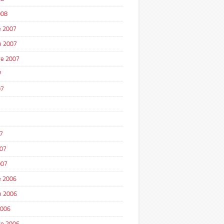
008
 2007
e 2007
e 2007
7
07
7
7
007
007
 2006
e 2006
2006
e 2006