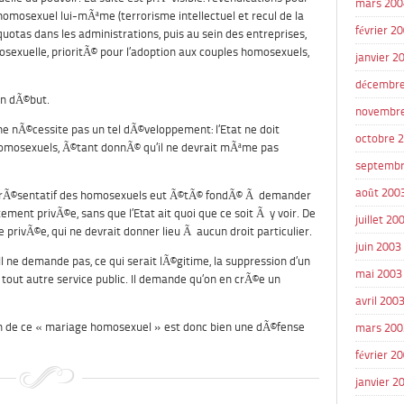
mars 200
 homosexuel lui-mÃªme (terrorisme intellectuel et recul de la
février 2
 quotas dans les administrations, puis au sein des entreprises,
sexuelle, prioritÃ© pour l’adoption aux couples homosexuels,
janvier 2
décembre
un dÃ©but.
novembr
ne nÃ©cessite pas un tel dÃ©veloppement: l’Etat ne doit
octobre 
homosexuels, Ã©tant donnÃ© qu’il ne devrait mÃªme pas
septembr
août 200
prÃ©sentatif des homosexuels eut Ã©tÃ© fondÃ© Ã demander
ement privÃ©e, sans que l’Etat ait quoi que ce soit Ã y voir. De
juillet 20
privÃ©e, qui ne devrait donner lieu Ã aucun droit particulier.
juin 2003
l ne demande pas, ce qui serait lÃ©gitime, la suppression d’un
mai 2003
e tout autre service public. Il demande qu’on en crÃ©e un
avril 200
ion de ce « mariage homosexuel » est donc bien une dÃ©fense
mars 200
février 2
janvier 2