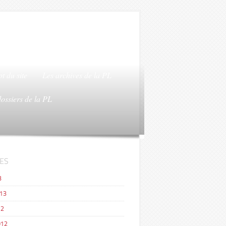
t du site
Les archives de la PL
dossiers de la PL
ES
3
013
12
012