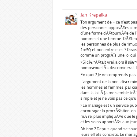
Jan Krepelka
Ton argument de « ce n’est pas
des personnes opposÃ©es » me 
d’une forme dÃ©tournÃ©e de l’
homme et une femme. DÃ©fendrai
les personnes de plus de 1m50 
1m50, et non entre elles ? Dirai
comme un progrÃ¨s une loi qui enl
>Si câ€™Ã©tait vrai, alors il sâ
homosexuel Â» discriminerait 
En quoi ? Je ne comprends pas
L’argument de la non-discriminat
les hommes et femmes, par co
dans la loi. Ã§a me semble trÃ
simple et je ne vois pas ce qu’u
>Le mariage est un service publ
encourager la procrÃ©ation, en
mÃ¨re, plus impliquÃ©e que le 
et les soins apportÃ©s aux jeu
Ah bon ? Depuis quand se souci
leurs effets concrets. Le maria