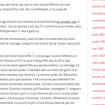
ser de marier qui que ce soit sous prÃ©texte qu’il est
janvier 2
u. Aujourd’hui, non. Par consÃ©quent, il n’y a pas de
décembre
novembr
mariage (l’union d’un homme et d’une femme)
ne convient pas
Ã
ment. Ces personnes y ont accÃ¨s comme tout le monde, mais
septembr
Ã©cifiquement Ã leurs goÃ»ts.
août 200
jette les homosexuels, mais certains homosexuels (ou leurs
juillet 20
t le mariage: puisqu’ils ont le droit de se marier mais qu’ils
juin 2007
avril 200
d’une institution destinÃ©e Ã encourager la procrÃ©ation, en
e mesure, la mÃ¨re, plus impliquÃ©e que le pÃ¨re (par
mars 200
on et les soins apportÃ©s aux jeunes enfants. Le mariage n’a
février 2
utre service public, il satisfait plus ou moins les goÃ»ts et
ains individus que d’autres. Le service public de l’Education
janvier 2
dividus plus que d’autres. Il ne concerne pas tellement les
décembre
 parents de familles nombreuses. Certains s’accommodent des
ts. D’autres trouvent qu’il faudrait y enseigner Ã longueur
novembr
D’autres encore, qu’il y a trop d’heures de cours, ou pas assez.
octobre 
eurs, d’autres plus d’hommes. Certains rÃ©clament le retour
 maternelle ou encore le port d’une blouse blanche par les
septembr