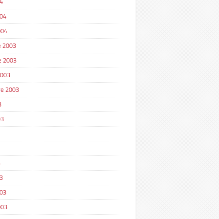
4
004
004
 2003
e 2003
2003
e 2003
3
03
3
3
003
003