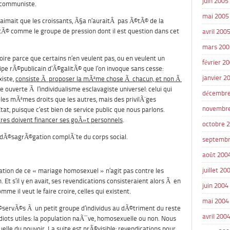
juin 2005
s communiste.
mai 2005
 n’aimait que les croissants, Ã§a n’auraitÂ pas Ã©tÃ© de la
rtÃ© comme le groupe de pression dont il est question dans cet
avril 200
mars 200
oire parce que certains n’en veulent pas, ou en veulent un
février 2
ipe rÃ©publicain d’Ã©galitÃ© que l’on invoque sans cesse:
janvier 2
xiste,
consiste Ã proposer la mÃªme chose Ã chacun, et non Ã
te ouverte Ã l’individualisme esclavagiste universel: celui qui
décembre
es mÃªmes droits que les autres, mais des privilÃ¨ges
novembr
tat, puisque c’est bien de service public que nous parlons.
res doivent financer ses goÃ»t personnels
.
octobre 
a dÃ©sagrÃ©gation complÃ¨te du corps social.
septembr
août 200
juillet 20
ation de ce « mariage homosexuel » n’agit pas contre les
n. Et s’il y en avait, ses revendications consisteraient alors Ã en
juin 2004
e il veut le faire croire, celles qui existent.
mai 2004
s rÃ©servÃ©s Ã un petit groupe d’individus au dÃ©triment du reste
avril 200
 idiots utiles: la population naÃ¯ve, homosexuelle ou non. Nous
le du pouvoir. La suite est prÃ©visible: revendications pour