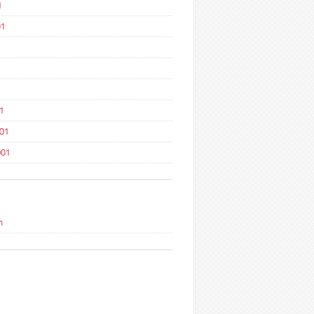
1
01
1
1
001
001
n