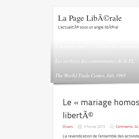
La Page LibÃ©rale
L'actualitÃ© sous un angle libÃ©ral
7 derniers jours
Archive des commenta
Les archives des commentaires de la PL
The Worlld Trade Center, July 1995
Le « mariage homose
libertÃ©
Divers
3 février 2013
Comments: 24
La revendication de l’ensemble des activist