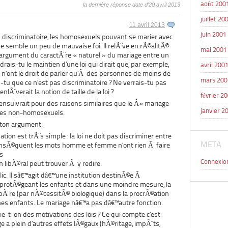
août 200
la dernière réponse date d'20 avril 2013
juillet 20
11 avril 2013
juin 2001
 discriminatoire, les homosexuels pouvant se marier avec
semble un peu de mauvaise foi. Il relÃ¨ve en rÃ©alitÃ©
mai 2001
argument du caractÃ¨re « naturel » du mariage entre un
s-tu le maintien d’une loi qui dirait que, par exemple,
avril 200
n’ont le droit de parler qu’Ã des personnes de moins de
mars 200
s-tu que ce n’est pas discriminatoire ? Ne verrais-tu pas
Ã¨verait la notion de taille de la loi ?
février 2
€™ensuivrait pour des raisons similaires que le Â« mariage
janvier 2
les non-homosexuels.
 ton argument.
ion est trÃ¨s simple : la loi ne doit pas discriminer entre
META
nsÃ©quent les mots homme et femme n’ont rien Ã faire
¨s
Connexio
n libÃ©ral peut trouver Ã y redire.
ic. Il sâ€™agit dâ€™une institution destinÃ©e Ã
 protÃ©geant les enfants et dans une moindre mesure, la
pÃ¨re (par nÃ©cessitÃ© biologique) dans la procrÃ©ation
nes enfants. Le mariage nâ€™a pas dâ€™autre fonction.
e-t-on des motivations des lois ? Ce qui compte c’est
ge a plein d’autres effets lÃ©gaux (hÃ©ritage, impÃ´ts,