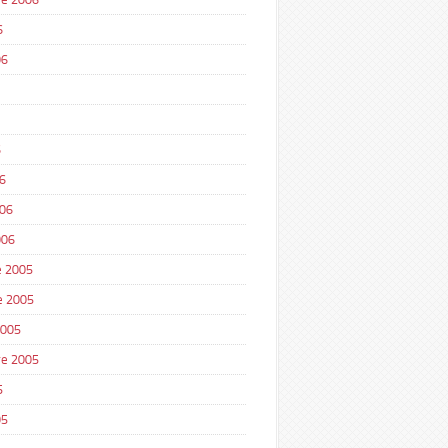
6
06
6
6
006
006
 2005
e 2005
2005
e 2005
5
05