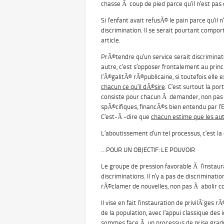
chasse Ã coup de pied parce qu’il n’est pa
Si l’enfant avait refusÃ© le pain parce qu’il
discrimination. Il se serait pourtant compo
article.
PrÃ©tendre qu’un service serait discriminat
autre, c’est s’opposer frontalement au princ
l’Ã©galitÃ© rÃ©publicaine, si toutefois elle e
chacun ce qu’il dÃ©sire
. C’est surtout la por
consiste pour chacun Ã demander, non pas l
spÃ©cifiques, financÃ©s bien entendu par l’E
C’est-Ã -dire que
chacun estime que les aut
L’aboutissement d’un tel processus, c’est l
…POUR UN OBJECTIF: LE POUVOIR
Le groupe de pression favorable Ã l’instaur
discriminations. Il n’y a pas de discriminatio
rÃ©clamer de nouvelles, non pas Ã abolir comm
Il vise en fait l’instauration de privilÃ¨ge
de la population, avec l’appui classique des
sommes face Ã un processus de prise graduel