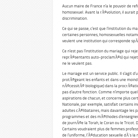
Aucun maire de France n’a le pouvoir de refu
homosexuel. Avant la rÃ©volution, il aurait p
discrimination.
Ce qui se passe, c’est que l’institution du 
certaines personnes, homosexuelles notam
veulent une institution qui corresponde sp
Ce n’est pas l’institution du mariage qui re
reprÃ©sentants auto-proclamÃ©s) qui rejetten
ne le veulent pas.
Le mariage est un service public. Il s’agit 
protÃ©geant les enfants et dans une moindr
nÃ©cessitÃ© biologique) dans la procrÃ©ati
pas d’autre fonction. Comme n’importe quel a
aspirations de chacun, et concerne plus cert
Nationale, par exemple, satisfait certains in
adultes cÃ©libataires, mais davantage les
programmes et des mÃ©thodes d’enseignemen
de journÃ©e la Torah, le Coran ou le Tricot. 
Certains voudraient plus de femmes profess
de l’uniforme, l’Ã©ducation sexuelle dÃ¨s la