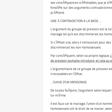
ses consÃ©quences inÃ©vitables, que je dÃ©
fondÃ©e sur des arguments contradictoires 
prÃ©tend.
UNE Â CONTRADICTION A LA BASE….
L’argument du groupe de pression est la lutt
mariage tel qu’il est discriminerait les hom
Si c’Ã©tait vrai, alors il s’ensuivrait pour 
discriminerait les non-homosexuels.
Par consÃ©quent, selon sa propre logique,
c
de pression souhaite introduire, et cela au 
L’argumentaire de ce groupe de pression es
irrecevables en l’Ã©tat.
…SUIVIE D’UN MENSONGE
De toutes faÃ§ons, l’argument selon lequel l
lui-mÃªme.
Il est faux car le mariage, l’union d’un hom
homosexuels ont le droit de se marier, selo