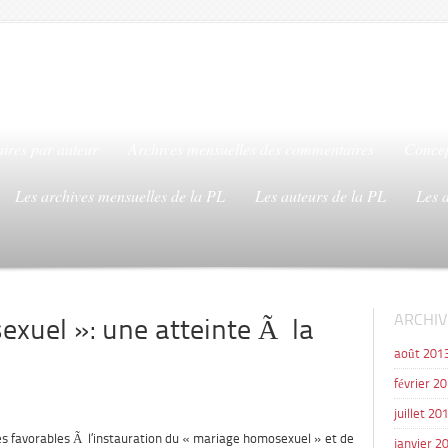
ires par auteur
Archives mensuelles des commentaires
Concep
Les archives mensuelles de la PL
Les auteurs de la PL
Les 
ARCHIV
xuel »: une atteinte Ã la
août 201
février 2
juillet 20
es favorables Ã l’instauration du « mariage homosexuel » et de
janvier 2