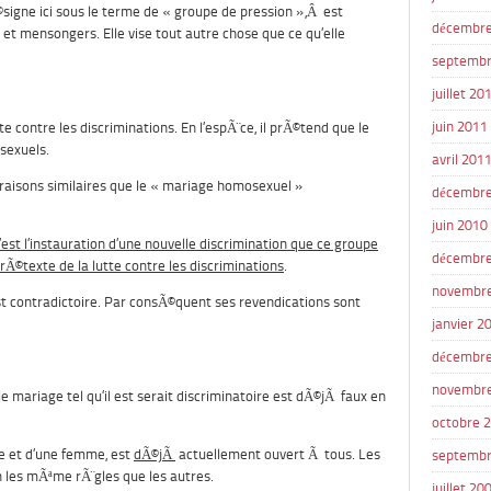
signe ici sous le terme de « groupe de pression »,Â est
décembre
et mensongers. Elle vise tout autre chose que ce qu’elle
septembr
juillet 20
juin 2011
e contre les discriminations. En l’espÃ¨ce, il prÃ©tend que le
osexuels.
avril 201
des raisons similaires que le « mariage homosexuel »
décembre
juin 2010
’est l’instauration d’une nouvelle discrimination que ce groupe
décembre
prÃ©texte de la lutte contre les discriminations
.
novembr
t contradictoire. Par consÃ©quent ses revendications sont
janvier 2
décembre
novembr
e mariage tel qu’il est serait discriminatoire est dÃ©jÃ faux en
octobre 
me et d’une femme, est
dÃ©jÃ
actuellement ouvert Ã tous. Les
septembr
n les mÃªme rÃ¨gles que les autres.
juillet 20