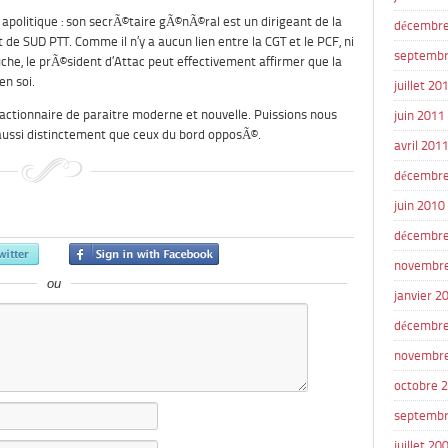
n apolitique : son secrÃ©taire gÃ©nÃ©ral est un dirigeant de la
décembre
t de SUD PTT. Comme il n’y a aucun lien entre la CGT et le PCF, ni
septembr
che, le prÃ©sident d’Attac peut effectivement affirmer que la
en soi.
juillet 20
actionnaire de paraitre moderne et nouvelle. Puissions nous
juin 2011
ussi distinctement que ceux du bord opposÃ©.
avril 201
décembre
juin 2010
décembre
novembr
ou
janvier 2
décembre
novembr
octobre 
septembr
juillet 20