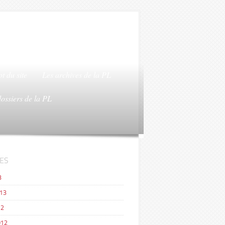
t du site
Les archives de la PL
dossiers de la PL
ES
3
013
12
012