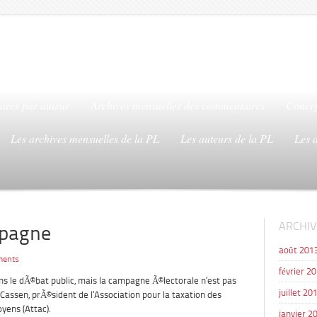
ires par auteur
Archives mensuelles des commentaires
Concep
Les archives mensuelles de la PL
Les auteurs de la PL
Les 
ARCHIV
mpagne
août 201
ments
février 2
ans le dÃ©bat public, mais la campagne Ã©lectorale n’est pas
juillet 20
Cassen, prÃ©sident de l’Association pour la taxation des
oyens (Attac).
janvier 2