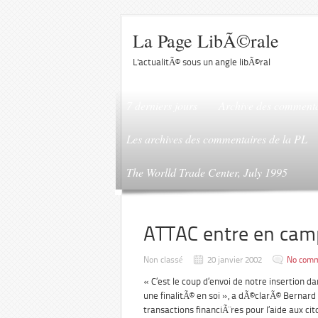
La Page LibÃ©rale
L'actualitÃ© sous un angle libÃ©ral
7 derniers jours
Archive des commenta
Les archives des commentaires de la PL
The Worlld Trade Center, July 1995
ATTAC entre en ca
Non classé
20 janvier 2002
No com
« C’est le coup d’envoi de notre insertion d
une finalitÃ© en soi », a dÃ©clarÃ© Bernard 
transactions financiÃ¨res pour l’aide aux cit