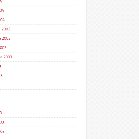
4
004
004
 2003
e 2003
2003
e 2003
3
03
3
3
003
003