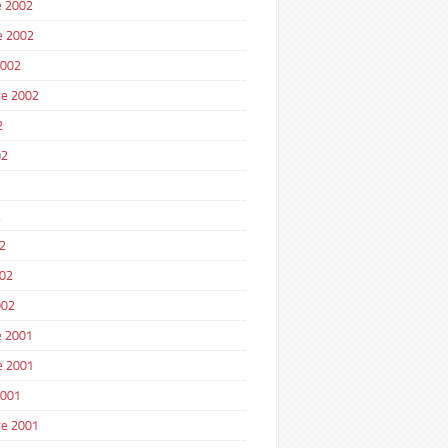
 2002
e 2002
2002
e 2002
2
02
2
2
002
002
 2001
e 2001
2001
e 2001