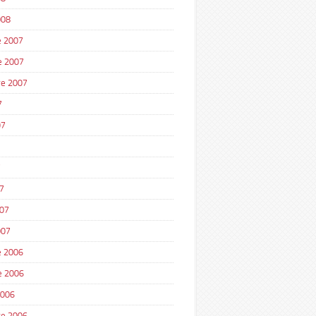
008
 2007
e 2007
e 2007
7
07
7
7
007
007
 2006
e 2006
2006
e 2006