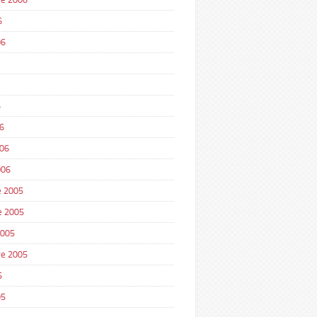
6
06
6
6
006
006
 2005
e 2005
2005
e 2005
5
05