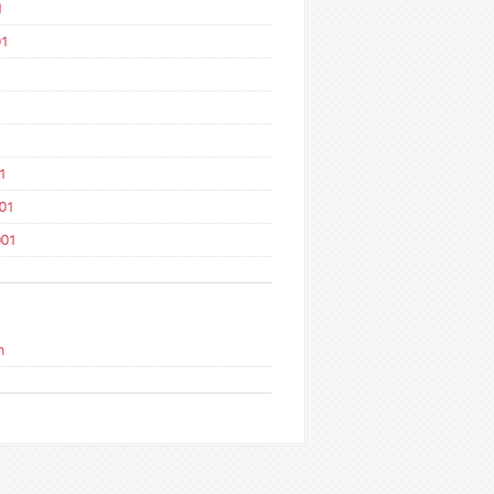
1
01
1
1
001
001
n