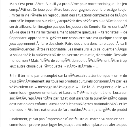
Mais c’est peut-Ãªtre lÃ qu’il y a problÃ¨me pour notre sociologue : les je
compÃ©tition. On joue pour Ãªtre bon, pour gagner, pour le prestige, toujo
: imiter la vie rÃ©elle en reproduisant des situations complexes de faÃ§o
contrÃ´le important sur elles, y acquÃ©rir des rÃ©flexes ou dÃ©velopper d
servir ailleurs. Je n’imagine pas que les joueurs de CounterStrike s’entraÃ
sÃ»re que certains militaires aiment abattre quelques » terroristes » d
Cependant, apprendre Ã gÃ©rer une ressource rare est quelque chose que 
jeux apprennent Ã faire des choix. Faire des choix donc faire appel Ã sa l
consÃ©quences : Ãªtre responsable. Les meilleurs jeux se jouent en Ã©quip
la solidaritÃ©, la nÃ©cessitÃ© de couverture mutuelle, d’entraide. Des vale
monde, non ? Mais l’idÃ©e de compÃ©tition doit dÃ©cidÃ©ment Ãªtre tro
jeux autre chose que l’Ã©tiquette » nÃ©o-libÃ©rale « …
Enfin il termine par un couplet sur la nÃ©cessaire attention que « on » doi
plus gÃ©nÃ©ralement sur tous les produits culturels consommÃ©s par les e
vÃ©hiculent un » message idÃ©ologique » ! De lÃ Ã imaginer que le » o
commission gouvernementale, et Laurent TrÃ©mel rejoint Lionel Luca sur
sociÃ©tÃ©, reprÃ©sentÃ©e par l’Etat, doit garantir la puretÃ© idÃ©ologiqu
destination des enfants : ainsi aprÃ¨s les thÃ©Ã¢tres nationalisÃ©s3, et l
t-on des » Ateliers nationaux de l’art multimÃ©dia « , chargÃ©s de produi
Finalement, je n’ai pas l’impression d’une faillite du marchÃ© dans ce cas 
commission propre pour juger les jeux, et ont mis en place des alertes po