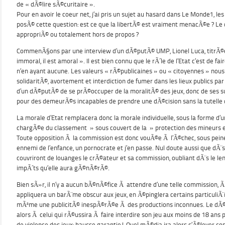
de « dÃ©lire sÃ©curitaire ».
Pour en avoir le coeur net, j’ai pris un sujet au hasard dans Le Monde1, les
posÃ© cette question: est ce que la libertÃ© est vraiment menacÃ©e ? Le d
appropriÃ© ou totalement hors de propos ?
CommenÃ§ons par une interview d’un dÃ©putÃ© UMP, Lionel Luca, titrÃ©e:
immoral, il est amoral ». Il est bien connu que le rÃ´le de l’Etat c’est de fa
n’en ayant aucune. Les valeurs « rÃ©publicaines » ou « citoyennes » nou
solidaritÃ©, avortement et interdiction de fumer dans les lieux publics par
d’un dÃ©putÃ© de se prÃ©occuper de la moralitÃ© des jeux, donc de ses su
pour des demeurÃ©s incapables de prendre une dÃ©cision sans la tutelle d
La morale d’Etat remplacera donc la morale individuelle, sous la forme d
chargÃ©e du classement » sous couvert de la » protection des mineurs e
Toute opposition Ã la commission est donc vouÃ©e Ã l’Ã©chec, sous pei
ennemi de l’enfance, un pornocrate et j’en passe. Nul doute aussi que dÃ¨
couvriront de louanges le crÃ©ateur et sa commission, oubliant dÃ¨s le le
impÃ´ts qu’elle aura gÃ©nÃ©rÃ©.
Bien sÃ»r, il n’y a aucun bÃ©nÃ©fice Ã attendre d’une telle commission, 
appliquera un barÃ¨me obscur aux jeux, en Ã©pinglera certains particuliÃ
mÃªme une publicitÃ© inespÃ©rÃ©e Ã des productions inconnues. Le dÃ©
alors Ã celui qui rÃ©ussira Ã faire interdire son jeu aux moins de 18 ans p
de violence des jeux: hausse garantie! Quel mÃ©dia ira alors s’Ã©lever con