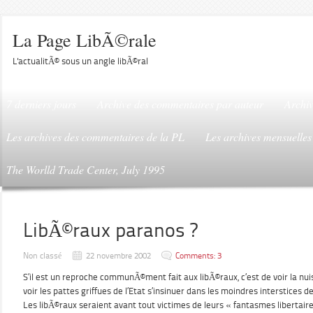
La Page LibÃ©rale
L'actualitÃ© sous un angle libÃ©ral
7 derniers jours
Archive des commentaires par auteur
Archiv
Les archives des commentaires de la PL
Les archives mensuelles
The Worlld Trade Center, July 1995
LibÃ©raux paranos ?
Non classé
22 novembre 2002
Comments: 3
S’il est un reproche communÃ©ment fait aux libÃ©raux, c’est de voir la nu
voir les pattes griffues de l’Etat s’insinuer dans les moindres interstices d
Les libÃ©raux seraient avant tout victimes de leurs « fantasmes libertair