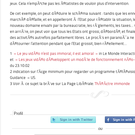
jeux. Cela n’empÃªche pas les Ã©tatistes de vouloir plus d’intervention.
De cet exemple, on peut dÃ©duire le schÃ©ma suivant : tandis que les enne
marchÃ© dÃ©faille, et en appelleront Ã l’Etat pour rÃ©tablir la situation, l
nouveau domaine envahi par la bureaucratie, les rÃ¨glements, les taxes
en arriÃ¨re, on peut voir que tous les Etats ont grossi, dÃ©bordÃ©, et fi
des activitÃ©s autrefois parfaitement libres. Le procÃ¨s en paranoÃ¯a ne 
dÃ©tourner l’attention pendant que l’Etat grossit, bien rÃ©ellement…
1
» Le jeu vidÃ©o n’est pas immoral, il est amoral »
in Le Monde Interacti
et
» Les jeux vidÃ©o dÃ©veloppent un modÃ¨le de fonctionnement nÃ©o-
du 23.10.02
2 indication sur l’Ã¢ge minimum pour regarder un programme tÃ©lÃ©visio
Guidance » US.
3 Voir Ã ce sujet la brÃ¨ve sur La Page LibÃ©rale:
ThÃ©Ã¢tre immonde
Profil
ou