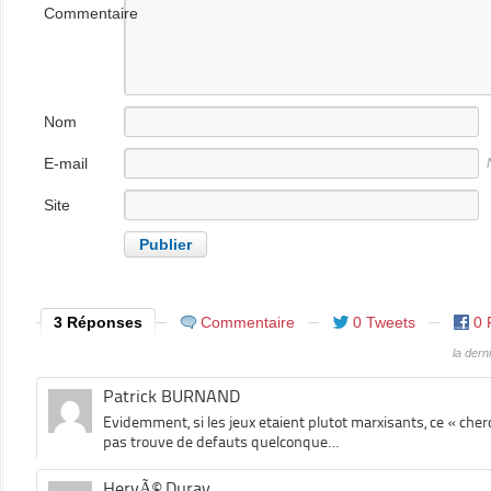
Commentaire
Nom
E-mail
Site
internet
3 Réponses
Commentaire
0 Tweets
0 
la der
Patrick BURNAND
Evidemment, si les jeux etaient plutot marxisants, ce « ch
pas trouve de defauts quelconque…
HervÃ© Duray