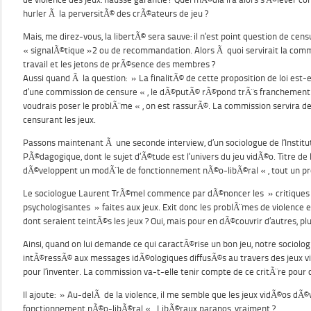
hurler Ã la perversitÃ© des crÃ©ateurs de jeu ?
Mais, me direz-vous, la libertÃ© sera sauve: il n’est point question de cen
« signalÃ©tique »2 ou de recommandation. Alors Ã quoi servirait la comm
travail et les jetons de prÃ©sence des membres ?
Aussi quand Ã la question: » La finalitÃ© de cette proposition de loi est-e
d’une commission de censure « , le dÃ©putÃ© rÃ©pond trÃ¨s franchement :
voudrais poser le problÃ¨me « , on est rassurÃ©. La commission servira de
censurant les jeux.
Passons maintenant Ã une seconde interview, d’un sociologue de l’Institu
PÃ©dagogique, dont le sujet d’Ã©tude est l’univers du jeu vidÃ©o. Titre de l
dÃ©veloppent un modÃ¨le de fonctionnement nÃ©o-libÃ©ral « , tout un 
Le sociologue Laurent TrÃ©mel commence par dÃ©noncer les » critiques
psychologisantes » faites aux jeux. Exit donc les problÃ¨mes de violence e
dont seraient teintÃ©s les jeux ? Oui, mais pour en dÃ©couvrir d’autres, plu
Ainsi, quand on lui demande ce qui caractÃ©rise un bon jeu, notre sociolog
intÃ©ressÃ© aux messages idÃ©ologiques diffusÃ©s au travers des jeux vidÃ
pour l’inventer. La commission va-t-elle tenir compte de ce critÃ¨re pour 
Il ajoute: » Au-delÃ de la violence, il me semble que les jeux vidÃ©os d
fonctionnement nÃ©o-libÃ©ral « . LibÃ©raux paranos, vraiment ?