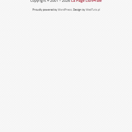
Copyright © 2001 - 2026
La Page LibÃ©rale
Proudly powered by
WordPress
. Design by
WebTuts.pl