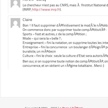
Le chercheur n’est pas au CNRS, mais Ã l’Institut Nationa
(INRP,
http://www.inrp.fr
).
Claire
Bon ! Il faut supprimer dÃ©finitivement le modÃ¨le nÃ©olib
On commence donc par supprimer toute compÃ©titivitÃ© :
Sports – foot et autres, c de la compÃ©tition ;
Mode – qui sera la + belle ? ;
Enseignement – fini la notation, on supprime toutes les inte
Entreprise – fini la concurrence : un boulanger dÃ©signÃ©
buraliste, un mÃ©decin
Culture – fini le choix : seule la culture d’Etat sera autorisÃ©e
Ben oui, si on supprime toute notion de compÃ©titivitÃ©, o
concurrence, et on obtient un rÃ©gime totalitaire.. Merci :)