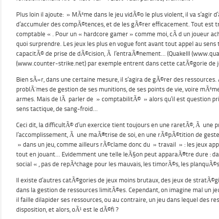
Plus loin il ajoute: » MÃªme dans le jeu vidÃ©o le plus violent, il va s’agir
d’accumuler des compÃ©tences, et de les gÃ©rer efficacement. Tout est t
comptable « . Pour un « hardcore gamer » comme moi, cÃ d un joueur ac
quoi surprendre. Les jeux les plus en vogue font avant tout appel au sens 
capacitÃ© de prise de dÃ©cision, Ã l’entraÃ®nement… (QuakeIII (www.qua
(www.counter-strike.net) par exemple entrent dans cette catÃ©gorie de j
Bien sÃ»r, dans une certaine mesure, il s’agira de gÃ©rer des ressources. A
problÃ¨mes de gestion de ses munitions, de ses points de vie, voire mÃªm
armes. Mais de lÃ parler de » comptabilitÃ© » alors qu’il est question pr
sens tactique, de sang-froid…
Ceci dit, la difficultÃ© d’un exercice tient toujours en une raretÃ©, Ã une 
l’accomplissement, Ã une maÃ®trise de soi, en une rÃ©pÃ©tition de gest
» dans un jeu, comme ailleurs rÃ©clame donc du » travail » : les jeux appr
tout en jouant… Evidemment une telle leÃ§on peut apparaÃ®tre dure : dans 
social « , pas de repÃªchage pour les mauvais, les timorÃ©s, les planquÃ©
Il existe d’autres catÃ©gories de jeux moins brutaux, des jeux de stratÃ©gi
dans la gestion de ressources limitÃ©es. Cependant, on imagine mal un j
il faille dilapider ses ressources, ou au contraire, un jeu dans lequel des 
disposition, et alors, oÃ¹ est le dÃ©fi ?