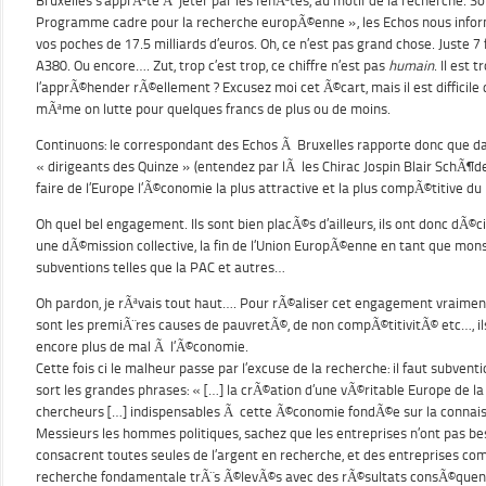
Bruxelles s’apprÃªte Ã jeter par les fenÃªtes, au motif de la recherche. S
Programme cadre pour la recherche europÃ©enne », les Echos nous inform
vos poches de 17.5 milliards d’euros. Oh, ce n’est pas grand chose. Juste 7 
A380. Ou encore…. Zut, trop c’est trop, ce chiffre n’est pas
humain
. Il est 
l’apprÃ©hender rÃ©ellement ? Excusez moi cet Ã©cart, mais il est difficile 
mÃªme on lutte pour quelques francs de plus ou de moins.
Continuons: le correspondant des Echos Ã Bruxelles rapporte donc que d
« dirigeants des Quinze » (entendez par lÃ les Chirac Jospin Blair SchÃ¶
faire de l’Europe l’Ã©conomie la plus attractive et la plus compÃ©titive d
Oh quel bel engagement. Ils sont bien placÃ©s d’ailleurs, ils ont donc 
une dÃ©mission collective, la fin de l’Union EuropÃ©enne en tant que mons
subventions telles que la PAC et autres…
Oh pardon, je rÃªvais tout haut…. Pour rÃ©aliser cet engagement vraiment
sont les premiÃ¨res causes de pauvretÃ©, de non compÃ©titivitÃ© etc…, il
encore plus de mal Ã l’Ã©conomie.
Cette fois ci le malheur passe par l’excuse de la recherche: il faut subve
sort les grandes phrases: « […] la crÃ©ation d’une vÃ©ritable Europe de la 
chercheurs […] indispensables Ã cette Ã©conomie fondÃ©e sur la connaiss
Messieurs les hommes politiques, sachez que les entreprises n’ont pas beso
consacrent toutes seules de l’argent en recherche, et des entreprises c
recherche fondamentale trÃ¨s Ã©levÃ©s avec des rÃ©sultats consÃ©quent