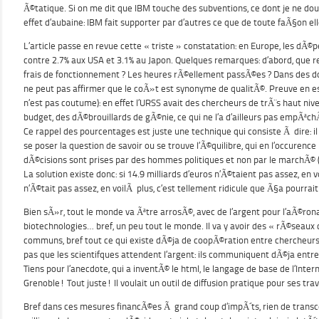
Ã©tatique. Si on me dit que IBM touche des subventions, ce dont je ne dout
effet d’aubaine: IBM fait supporter par d’autres ce que de toute faÃ§on e
L’article passe en revue cette « triste » constatation: en Europe, les dÃ
contre 2.7% aux USA et 3.1% au Japon. Quelques remarques: d’abord, que 
frais de fonctionnement ? Les heures rÃ©ellement passÃ©es ? Dans des do
ne peut pas affirmer que le coÃ»t est synonyme de qualitÃ©. Preuve en es
n’est pas coutume): en effet l’URSS avait des chercheurs de trÃ¨s haut ni
budget, des dÃ©brouillards de gÃ©nie, ce qui ne l’a d’ailleurs pas empÃªc
Ce rappel des pourcentages est juste une technique qui consiste Ã dire: il
se poser la question de savoir ou se trouve l’Ã©quilibre, qui en l’occurence 
dÃ©cisions sont prises par des hommes politiques et non par le marchÃ© (
La solution existe donc: si 14.9 milliards d’euros n’Ã©taient pas assez, en 
n’Ã©tait pas assez, en voilÃ plus, c’est tellement ridicule que Ã§a pourrait
Bien sÃ»r, tout le monde va Ãªtre arrosÃ©, avec de l’argent pour l’aÃ©rona
biotechnologies… bref, un peu tout le monde. Il va y avoir des « rÃ©seaux 
communs, bref tout ce qui existe dÃ©ja de coopÃ©ration entre chercheurs
pas que les scientifques attendent l’argent: ils communiquent dÃ©ja entre
Tiens pour l’anecdote, qui a inventÃ© le html, le langage de base de l’Int
Grenoble! Tout juste! Il voulait un outil de diffusion pratique pour ses tr
Bref dans ces mesures financÃ©es Ã grand coup d’impÃ´ts, rien de transc