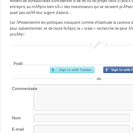
milliers de bureaucrates dÃ©cideront si de tel ou tel projet celui-ci plutÃ
entrepris, au mÃ©pris bien sÃ»r des investisseurs qui se seraient prÃ©sent
avait pas volÃ© leur argent d’abord….
Car Ã©vidememnt les politiques invoquent comme d’habitude la carence 
pour subventionner, et de toute faÃ§on, la « vraie » recherche ne peut Ãªt
privÃ©e!
Profil
ou
Commentaire
Nom
E-mail