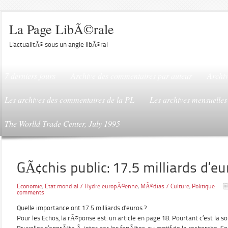
La Page LibÃ©rale
L'actualitÃ© sous un angle libÃ©ral
7 derniers jours
Archive des commentaires par auteur
Archiv
Les archives des commentaires de la PL
Les archives mensuelles
The Worlld Trade Center, July 1995
GÃ¢chis public: 17.5 milliards d’e
Economie
,
Etat mondial / Hydre europÃ©enne
,
MÃ©dias / Culture
,
Politique
comments
Quelle importance ont 17.5 milliards d’euros ?
Pour les Echos, la rÃ©ponse est: un article en page 18. Pourtant c’est la