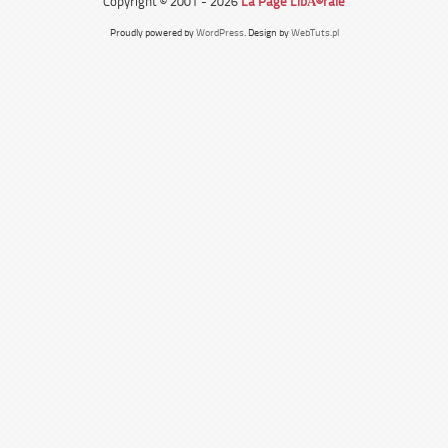
Copyright © 2001 - 2026
La Page LibÃ©rale
Proudly powered by
WordPress
. Design by
WebTuts.pl