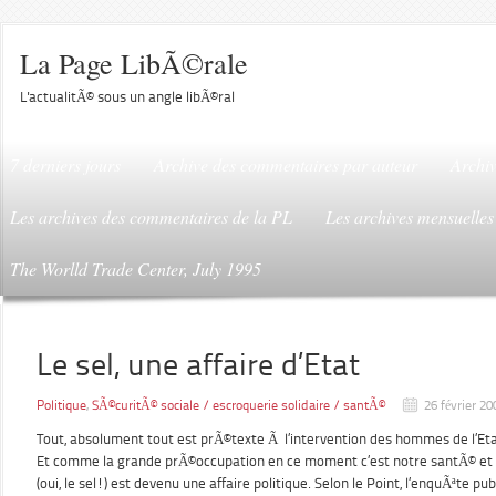
La Page LibÃ©rale
L'actualitÃ© sous un angle libÃ©ral
7 derniers jours
Archive des commentaires par auteur
Archiv
Les archives des commentaires de la PL
Les archives mensuelles
The Worlld Trade Center, July 1995
Le sel, une affaire d’Etat
Politique
,
SÃ©curitÃ© sociale / escroquerie solidaire / santÃ©
26 février 20
Tout, absolument tout est prÃ©texte Ã l’intervention des hommes de l’Eta
Et comme la grande prÃ©occupation en ce moment c’est notre santÃ© et no
(oui, le sel!) est devenu une affaire politique. Selon le Point, l’enquÃªte 