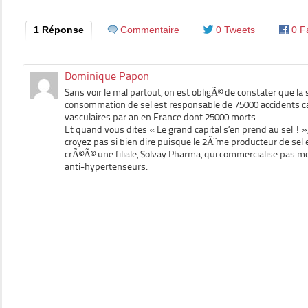
1 Réponse
Commentaire
0 Tweets
0 F
Dominique Papon
Sans voir le mal partout, on est obligÃ© de constater que la 
consommation de sel est responsable de 75000 accidents c
vasculaires par an en France dont 25000 morts.
Et quand vous dites « Le grand capital s’en prend au sel ! »
croyez pas si bien dire puisque le 2Ã¨me producteur de sel
crÃ©Ã© une filiale, Solvay Pharma, qui commercialise pas m
anti-hypertenseurs.