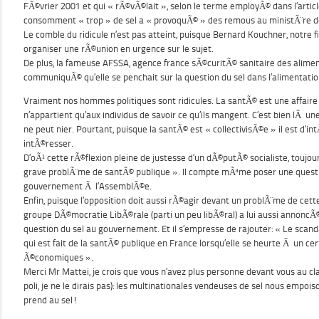
FÃ©vrier 2001 et qui « rÃ©vÃ©lait », selon le terme employÃ© dans l’articl
consomment « trop » de sel a « provoquÃ© » des remous au ministÃ¨re d
Le comble du ridicule n’est pas atteint, puisque Bernard Kouchner, notre 
organiser une rÃ©union en urgence sur le sujet.
De plus, la fameuse AFSSA, agence france sÃ©curitÃ© sanitaire des alime
communiquÃ© qu’elle se penchait sur la question du sel dans l’alimentatio
Vraiment nos hommes politiques sont ridicules. La santÃ© est une affaire
n’appartient qu’aux individus de savoir ce qu’ils mangent. C’est bien lÃ 
ne peut nier. Pourtant, puisque la santÃ© est « collectivisÃ©e » il est d’i
intÃ©resser.
D’oÃ¹ cette rÃ©flexion pleine de justesse d’un dÃ©putÃ© socialiste, toujou
grave problÃ¨me de santÃ© publique ». Il compte mÃªme poser une questi
gouvernement Ã l’AssemblÃ©e.
Enfin, puisque l’opposition doit aussi rÃ©agir devant un problÃ¨me de cet
groupe DÃ©mocratie LibÃ©rale (parti un peu libÃ©ral) a lui aussi annoncÃ©
question du sel au gouvernement. Et il s’empresse de rajouter: « Le scandal
qui est fait de la santÃ© publique en France lorsqu’elle se heurte Ã un c
Ã©conomiques ».
Merci Mr Mattei, je crois que vous n’avez plus personne devant vous au cla
poli, je ne le dirais pas): les multinationales vendeuses de sel nous empoi
prend au sel!