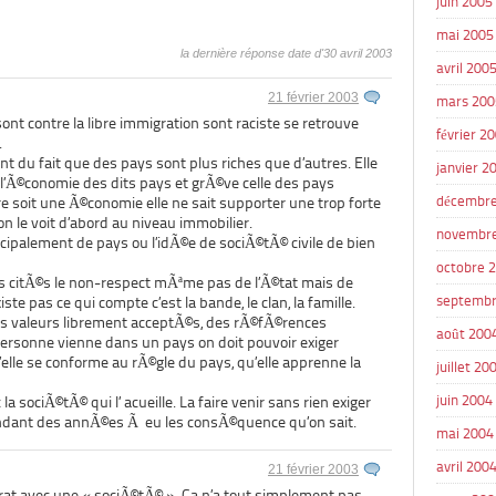
juin 2005
mai 2005
la dernière réponse date d'30 avril 2003
avril 200
21 février 2003
mars 200
ont contre la libre immigration sont raciste se retrouve
février 2
.
ent du fait que des pays sont plus riches que d’autres. Elle
janvier 2
de l’Ã©conomie des dits pays et grÃ©ve celle des pays
décembre
e soit une Ã©conomie elle ne sait supporter une trop forte
on le voit d’abord au niveau immobilier.
novembr
ncipalement de pays ou l’idÃ©e de sociÃ©tÃ© civile de bien
octobre 
es citÃ©s le non-respect mÃªme pas de l’Ã©tat mais de
septembr
ste pas ce qui compte c’est la bande, le clan, la famille.
s valeurs librement acceptÃ©s, des rÃ©fÃ©rences
août 200
rsonne vienne dans un pays on doit pouvoir exiger
’elle se conforme au rÃ©gle du pays, qu’elle apprenne la
juillet 20
juin 2004
la sociÃ©tÃ© qui l’ acueille. La faire venir sans rien exiger
endant des annÃ©es Ã eu les consÃ©quence qu’on sait.
mai 2004
avril 200
21 février 2003
rat avec une « sociÃ©tÃ© ». Ca n’a tout simplement pas