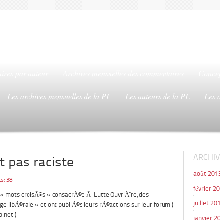
ires par auteur
Archives mensuelles des commentaires
Concep
Les archives mensuelles de la PL
Les auteurs de la PL
Les 
ARCHIV
t pas raciste
août 201
s: 38
février 2
on « mots croisÃ©s » consacrÃ©e Ã Lutte OuvriÃ¨re, des
juillet 20
ge libÃ©rale » et ont publiÃ©s leurs rÃ©actions sur leur forum (
b.net )
janvier 2