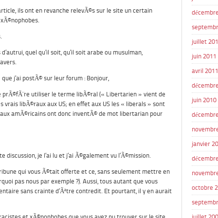
ticle, ils ont en revanche relevÃ©s sur le site un certain
décembre
t xÃ©nophobes.
septembr
.
juillet 20
d’autrui, quel qu’il soit, qu’il soit arabe ou musulman,
juin 2011
avers.
avril 201
ue j’ai postÃ© sur leur forum : Bonjour,
décembre
 prÃ©fÃ¨re utiliser le terme libÃ©ral (« Libertarien » vient de
juin 2010
s vrais libÃ©raux aux US; en effet aux US les « liberals » sont
Ã©raux amÃ©ricains ont donc inventÃ© de mot libertarian pour
décembre
novembr
janvier 2
te discussion, je l’ai lu et j’ai Ã©galement vu l’Ã©mission.
décembre
tribune qui vous Ã©tait offerte et ce, sans seulement mettre en
novembr
quoi pas nous par exemple ?). Aussi, tous autant que vous
octobre 
taire sans crainte d’Ãªtre contredit. Et pourtant, il y en aurait
septembr
acistes et xÃ©nophobes que vous avez pu trouver sur le site,
juillet 20