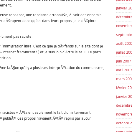
tement.
janvier 2
cheuse tendance, une tendance erronnÃ©e, Ã voir des ennemis
décembre
et dÃ©rapent donc qqfois dans leurs propos. Je le dÃ©plore
novembr
septembr
olument pas raciste.
août 200
 l’immigration libre. C’est ce que je dÃ©fends sur le site dont je
nternet.fr/cvincent/ ) et je suis loin d’Ãªtre le seul : Le parti
juillet 20
sition.
juin 2007
ªme faÃ§on qu’il y a plusieurs interprÃ©tation du communisme,
avril 200
mars 200
février 2
janvier 2
décembre
« racistes » Ã©taient seulement le fait d’un intervenant
novembr
 publiÃ©; Ces propos n’avaient Ã©tÃ© repris par aucun
octobre 
septembr