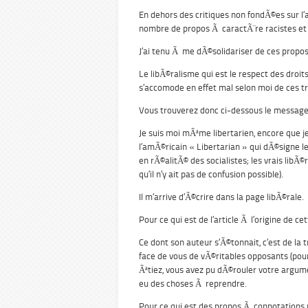
En dehors des critiques non fondÃ©es sur l’ar
nombre de propos Ã caractÃ¨re racistes e
J’ai tenu Ã me dÃ©solidariser de ces propos
Le libÃ©ralisme qui est le respect des droits 
s’accomode en effet mal selon moi de ces tr
Vous trouverez donc ci-dessous le message q
Je suis moi mÃªme libertarien, encore que je
l’amÃ©ricain « Libertarian » qui dÃ©signe le
en rÃ©alitÃ© des socialistes; les vrais lib
qu’il n’y ait pas de confusion possible).
Il m’arrive d’Ã©crire dans la page libÃ©rale.
Pour ce qui est de l’article Ã l’origine de cet
Ce dont son auteur s’Ã©tonnait, c’est de la 
face de vous de vÃ©ritables opposants (pour
Ãªtiez, vous avez pu dÃ©rouler votre argumen
eu des choses Ã reprendre.
Pour ce qui est des propos Ã connotations r