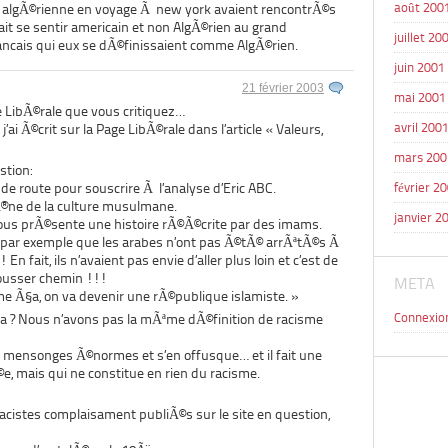
août 200
ne algÃ©rienne en voyage Ã new york avaient rencontrÃ©s
sait se sentir americain et non AlgÃ©rien au grand
juillet 20
cais qui eux se dÃ©finissaient comme AlgÃ©rien.
juin 2001
21 février 2003
mai 2001
e LibÃ©rale que vous critiquez…
avril 200
’ai Ã©crit sur la Page LibÃ©rale dans l’article « Valeurs,
mars 200
stion:
e route pour souscrire Ã l’analyse d’Eric ABC.
février 2
aÃ®ne de la culture musulmane.
janvier 2
nous prÃ©sente une histoire rÃ©Ã©crite par des imams.
u par exemple que les arabes n’ont pas Ã©tÃ© arrÃªtÃ©s Ã
 En fait, ils n’avaient pas envie d’aller plus loin et c’est de
rousser chemin !!!
META
me Ã§a, on va devenir une rÃ©publique islamiste. »
Connexio
§a ? Nous n’avons pas la mÃªme dÃ©finition de racisme
s mensonges Ã©normes et s’en offusque… et il fait une
e, mais qui ne constitue en rien du racisme.
cistes complaisament publiÃ©s sur le site en question,