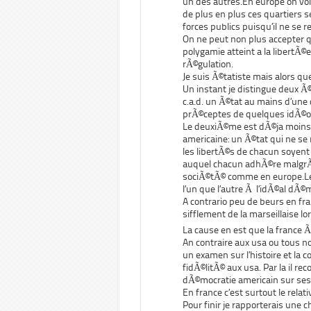
un des autres.En europe on voit
de plus en plus ces quartiers s
forces publics puisqu’il ne se 
On ne peut non plus accepter 
polygamie atteint a la libertÃ©
rÃ©gulation.
Je suis Ã©tatiste mais alors que
Un instant je distingue deux Ã©
c.a.d. un Ã©tat au mains d’une o
prÃ©ceptes de quelques idÃ©ol
Le deuxiÃ©me est dÃ©ja moins pl
americaine: un Ã©tat qui ne se
les libertÃ©s de chacun soye
auquel chacun adhÃ©re malgrÃ
sociÃ©tÃ© comme en europe.Le
l’un que l’autre Ã l’idÃ©al dÃ©
A contrario peu de beurs en fra
sifflement de la marseillaise l
La cause en est que la france 
An contraire aux usa ou tous n
un examen sur l’histoire et la 
fidÃ©litÃ© aux usa. Par la il r
dÃ©mocratie americain sur ses
En france c’est surtout le relat
Pour finir je rapporterais une ch