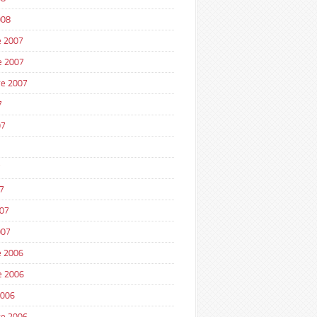
008
 2007
e 2007
e 2007
7
07
7
7
007
007
 2006
e 2006
2006
e 2006