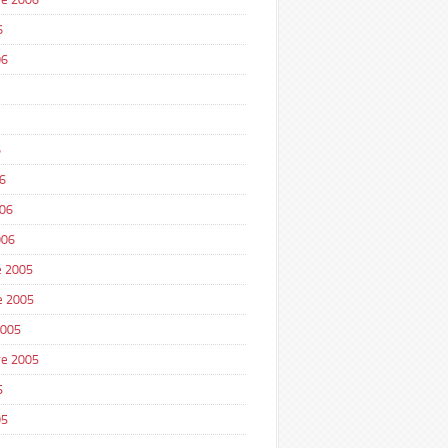
6
06
6
6
006
006
 2005
e 2005
2005
e 2005
5
05