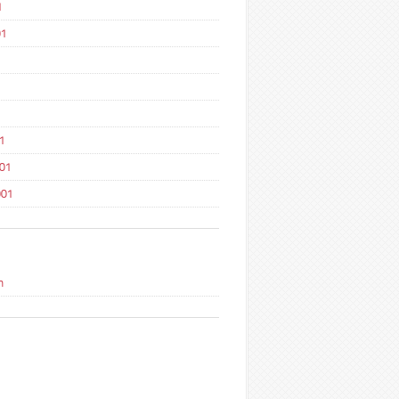
1
01
1
1
001
001
n