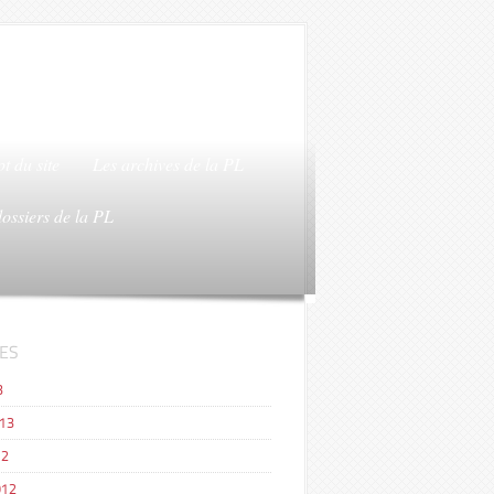
t du site
Les archives de la PL
dossiers de la PL
ES
3
013
12
012