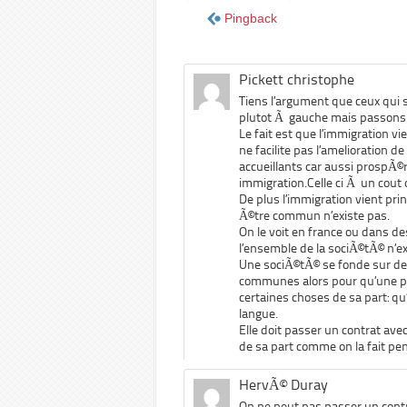
Pingback
Pickett christophe
Tiens l’argument que ceux qui s
plutot Ã gauche mais passons
Le fait est que l’immigration vi
ne facilite pas l’amelioration 
accueillants car aussi prospÃ©r
immigration.Celle ci Ã un cout 
De plus l’immigration vient pri
Ã©tre commun n’existe pas.
On le voit en france ou dans d
l’ensemble de la sociÃ©tÃ© n’exi
Une sociÃ©tÃ© se fonde sur de
communes alors pour qu’une pe
certaines choses de sa part: qu
langue.
Elle doit passer un contrat avec 
de sa part comme on la fait p
HervÃ© Duray
On ne peut pas passer un cont