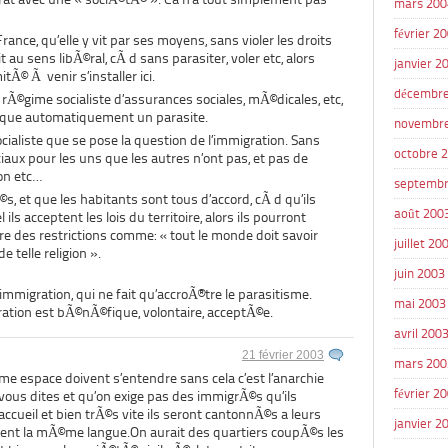
mars 200
février 2
ance, qu’elle y vit par ses moyens, sans violer les droits
it au sens libÃ©ral, cÃ d sans parasiter, voler etc, alors
janvier 2
tÃ© Ã venir s’installer ici.
décembre
rÃ©gime socialiste d’assurances sociales, mÃ©dicales, etc,
que automatiquement un parasite.
novembr
ocialiste que se pose la question de l’immigration. Sans
octobre 
iaux pour les uns que les autres n’ont pas, et pas de
ion etc…
septembr
Ã©s, et que les habitants sont tous d’accord, cÃ d qu’ils
août 200
ls acceptent les lois du territoire, alors ils pourront
re des restrictions comme: « tout le monde doit savoir
juillet 20
e telle religion ».
juin 2003
l’immigration, qui ne fait qu’accroÃ®tre le parasitisme.
mai 2003
ration est bÃ©nÃ©fique, volontaire, acceptÃ©e.
avril 200
21 février 2003
mars 200
e espace doivent s’entendre sans cela c’est l’anarchie
février 2
vous dites et qu’on exige pas des immigrÃ©s qu’ils
ccueil et bien trÃ©s vite ils seront cantonnÃ©s a leurs
janvier 2
lent la mÃ©me langue.On aurait des quartiers coupÃ©s les