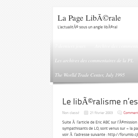
La Page LibÃ©rale
L'actualitÃ© sous un angle libÃ©ral
7 derniers jours
Archive des commenta
Les archives des commentaires de la PL
The Worlld Trade Center, July 1995
Le libÃ©ralisme n’es
Non classé
21 février 2003
Comment
Suite Ã l’article de Eric ABC sur l’Ã©missi
sympathisants de LO, sont venus sur « la pa
voir Ã l’adresse suivante : http://forumlo.cj