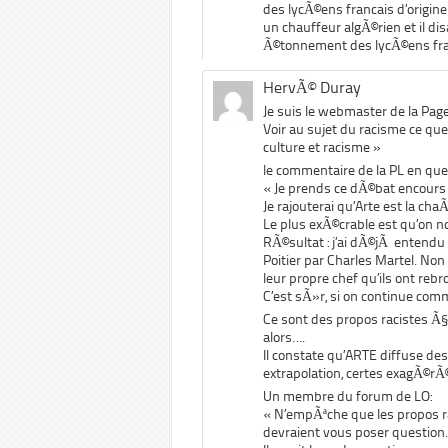
des lycÃ©ens francais d’origi
un chauffeur algÃ©rien et il di
Ã©tonnement des lycÃ©ens fran
HervÃ© Duray
Je suis le webmaster de la Pag
Voir au sujet du racisme ce que j
culture et racisme »
le commentaire de la PL en que
«
Je prends ce dÃ©bat encours d
Je rajouterai qu’Arte est la ch
Le plus exÃ©crable est qu’on 
RÃ©sultat : j’ai dÃ©jÃ entend
Poitier par Charles Martel. Non !
leur propre chef qu’ils ont reb
C’est sÃ»r, si on continue com
Ce sont des propos racistes Ã
alors….
Il constate qu’ARTE diffuse de
extrapolation, certes exagÃ©rÃ©
Un membre du forum de LO:
« N’empÃªche que les propos ra
devraient vous poser question.