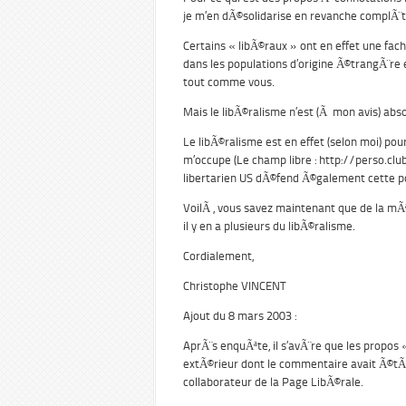
je m’en dÃ©solidarise en revanche complÃ¨
Certains « libÃ©raux » ont en effet une fa
dans les populations d’origine Ã©trangÃ¨re 
tout comme vous.
Mais le libÃ©ralisme n’est (Ã mon avis) abs
Le libÃ©ralisme est en effet (selon moi) pour
m’occupe (Le champ libre : http://perso.club-i
libertarien US dÃ©fend Ã©galement cette po
VoilÃ , vous savez maintenant que de la mÃ
il y en a plusieurs du libÃ©ralisme.
Cordialement,
Christophe VINCENT
Ajout du 8 mars 2003 :
AprÃ¨s enquÃªte, il s’avÃ¨re que les propos 
extÃ©rieur dont le commentaire avait Ã©tÃ©
collaborateur de la Page LibÃ©rale.