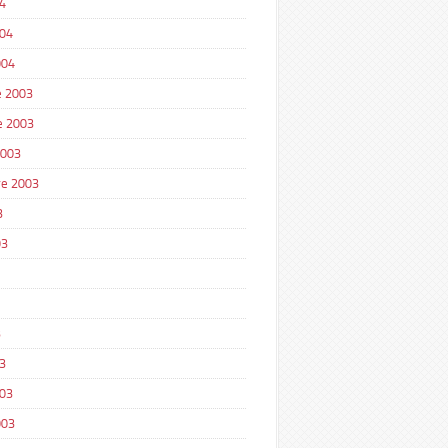
4
004
004
 2003
e 2003
2003
e 2003
3
03
3
3
003
003