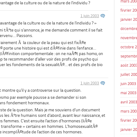
mars 200
ntage de la culture ou de la nature de l’individu ?
février 2
1 juin 2003
janvier 2
vantage de la culture ou de la nature de l’individu ? »
décembre
i tÃªte qui s’annonce, je me demande comment il se fait
ntervenu… Passons.
novembr
airement Ã la couleur de la peau qui est fixÃ©e
octobre 
 porte une histoire qui est dÃ©finie dans l’enfance…
 dÃ©finition comportementale : on ne naÃ®t pas homo, on
septembr
rop te recommander d’aller voir des profs de psycho qui
uer les fondements de la sexualitÃ©… et des profs de bio
août 200
juillet 20
1 juin 2003
juin 2003
 montre qu’il y a controverse sur la question.
mai 2003
esmo par exemple pousse a se demander si son
avril 200
sans fondement hormonaux.
liste de la question. Mais je me souviens d’un document
mars 200
us les Ãªtre humains sont d’abord, avant leur naissance, et
février 2
es femmes. C’est ensuite l’action d’hormones (liÃ©e
 transforme » certains en hommes. L’homosexualitÃ©
janvier 2
 incomplÃ©tude de l’action de ces hormones.