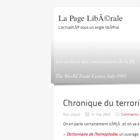
La Page LibÃ©rale
L'actualitÃ© sous un angle libÃ©ral
7 derniers jours
Archive des commenta
Les archives des commentaires de la PL
The Worlld Trade Center, July 1995
Chronique du terrori
Non classé
31 mai 2003
Comments: 
On en parle certainement dÃ©jÃ , et on va en
«
Dictionnaire de l’homophobie
, un ouvrag