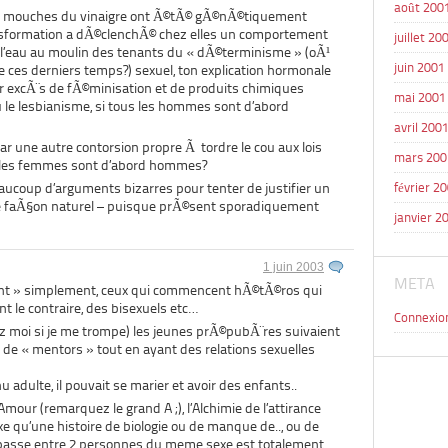
août 200
is des mouches du vinaigre ont Ã©tÃ© gÃ©nÃ©tiquement
nsformation a dÃ©clenchÃ© chez elles un comportement
juillet 20
 l’eau au moulin des tenants du « dÃ©terminisme » (oÃ¹
juin 2001
 rare ces derniers temps?) sexuel, ton explication hormonale
r excÃ¨s de fÃ©minisation et de produits chimiques
mai 2001
 le lesbianisme, si tous les hommes sont d’abord
avril 200
ar une autre contorsion propre Ã tordre le cou aux lois
mars 200
es les femmes sont d’abord hommes?
eaucoup d’arguments bizarres pour tenter de justifier un
février 2
e faÃ§on naturel – puisque prÃ©sent sporadiquement
janvier 2
1 juin 2003
META
tent » simplement, ceux qui commencent hÃ©tÃ©ros qui
nt le contraire, des bisexuels etc…
Connexio
ez moi si je me trompe) les jeunes prÃ©pubÃ¨res suivaient
 de « mentors » tout en ayant des relations sexuelles
adulte, il pouvait se marier et avoir des enfants..
Amour (remarquez le grand A ;), l’Alchimie de l’attirance
e qu’une histoire de biologie ou de manque de.., ou de
e passe entre 2 personnes du meme sexe est totalement