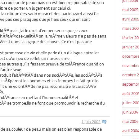
juin 2005
 sa couleur de peau mais on est bien responsable de son
bre de porter un jugement sur celui ci.
mai 2005
i la critique des sado maso et des partouzard aussi.Ce
ve pas ces pratiques que je hais ceux qui en sont
avril 200
mars 200
itÃ© mais j’ai le droit d’en penser ce que je veux.
l’hÃ©tÃ©rosexualitÃ© on la mÃªme valeurs n’a pas de sens
février 2
 est dans la logique des choses.Ce n’est pas une
janvier 2
t promesse de vie et elle parle d’un dialogue entre les
décembre
est qu’un jeu de reflet, un narcissisme.
 des autres qu’ils fassent preuve de tolÃ©rance quand on
novembr
’autre sexe.
roduit l’altÃ©ritÃ© dans nos sociÃ©tÃ©s, les sociÃ©tÃ©s
octobre 
ui sÃ©parent les hommes et les femmes.Le fait qu’elle
septembr
it une volontÃ© de ne pas reconnaitre le caractÃ©re
©s.
août 200
 tolÃ©rance en mettant l’homosexualitÃ© et
Ã© se trompe.Ils ne font que promouvoir la recherche du
juillet 20
juin 2004
mai 2004
1 juin 2003
de sa couleur de peau mais on est bien responsable de
avril 200