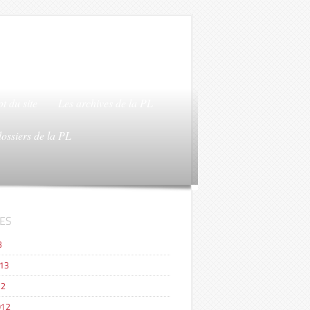
t du site
Les archives de la PL
dossiers de la PL
ES
3
013
12
012