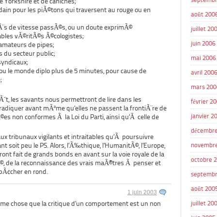
e Yorkshire et de caniches;
dain pour les piÃ©tons qui traversent au rouge ou en
août 200
cÃ¨s de vitesse passÃ©s, ou un doute exprimÃ©
juillet 20
ables vÃ©ritÃ©s Ã©cologistes;
juin 2006
 amateurs de pipes;
s du secteur public;
mai 2006
syndicaux;
 ou le monde diplo plus de 5 minutes, pour cause de
avril 200
;
mars 200
Ã´t, les savants nous permettront de lire dans les
février 2
adiquer avant mÃªme qu’elles ne passent la frontiÃ¨re de
janvier 2
Ã©es non conformes Ã la Loi du Parti, ainsi qu’Ã celle de
décembre
aux tribunaux vigilants et intraitables qu’Ã poursuivre
t soit peu le PS. Alors, l’Ã‰thique, l’HumanitÃ©, l’Europe,
novembr
ront fait de grands bonds en avant sur la voie royale de la
octobre 
Ã©, de la reconnaissance des vrais maÃ®tres Ã penser et
abÃ¢cher en rond.
septembr
août 200
1 juin 2003
Ãªme chose que la critique d’un comportement est un non
juillet 20