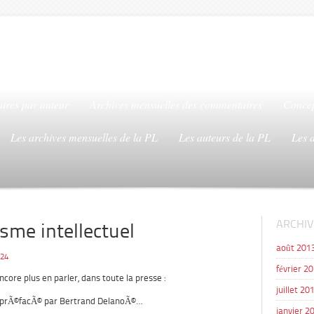
ires par auteur
Archives mensuelles des commentaires
Concep
Les archives mensuelles de la PL
Les auteurs de la PL
Les 
ARCHIV
sme intellectuel
août 201
24
février 2
core plus en parler, dans toute la presse :
juillet 20
e prÃ©facÃ© par Bertrand DelanoÃ©…
janvier 2