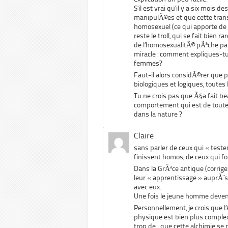
S’il est vrai qu’il y a six mo
manipulÃ©es et que cette tra
homosexuel (ce qui apporte de
reste le troll, qui se fait bien
de l’homosexualitÃ© pÃªche pa
miracle : comment expliques-tu
femmes?
Faut-il alors considÃ©rer que p
biologiques et logiques, tout
Tu ne crois pas que Ã§a fait b
comportement qui est de tout
dans la nature ?
Claire
sans parler de ceux qui « tes
finissent homos, de ceux qui fo
Dans la GrÃªce antique (corrig
leur « apprentissage » auprÃ¨s
avec eux.
Une fois le jeune homme devenu 
Personnellement, je crois que l’
physique est bien plus complex
trop de.. que cette alchimie s