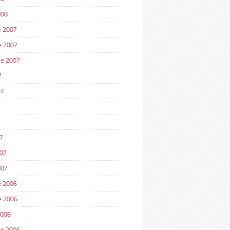
008
 2007
e 2007
e 2007
7
07
7
7
007
007
 2006
e 2006
2006
e 2006