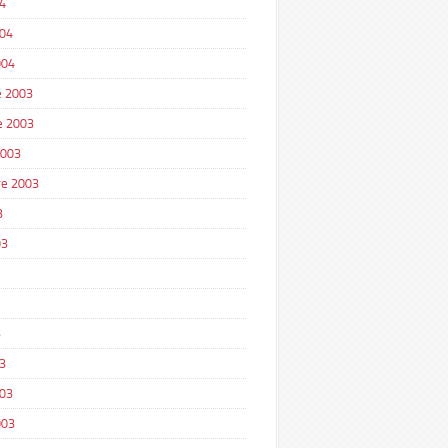
4
004
004
 2003
e 2003
2003
e 2003
3
03
3
3
003
003