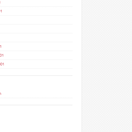
1
01
1
1
001
001
n