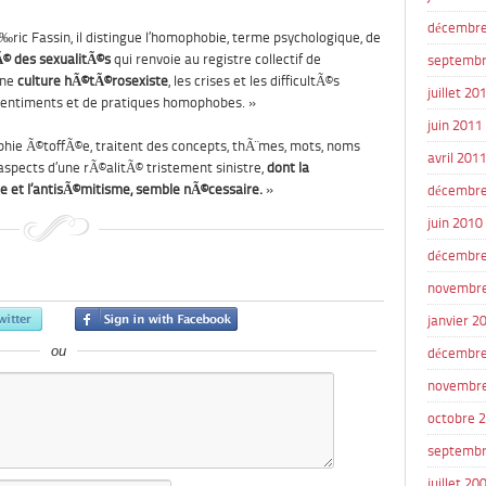
décembre
ric Fassin, il distingue l’homophobie, terme psychologique, de
Ã© des sexualitÃ©s
qui renvoie au registre collectif de
septembr
une
culture hÃ©tÃ©rosexiste
, les crises et les difficultÃ©s
juillet 20
 sentiments et de pratiques homophobes. »
juin 2011
aphie Ã©toffÃ©e, traitent des concepts, thÃ¨mes, mots, noms
avril 201
aspects d’une rÃ©alitÃ© tristement sinistre,
dont la
e et l’antisÃ©mitisme, semble nÃ©cessaire.
»
décembre
juin 2010
décembre
novembr
janvier 2
ou
décembre
novembr
octobre 
septembr
juillet 20