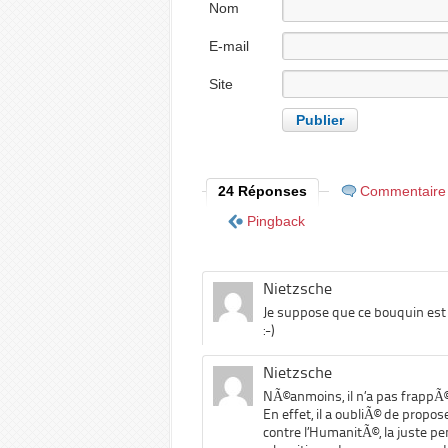
Nom
E-mail
Site
internet
24 Réponses
Commentaire
Pingback
Nietzsche
Je suppose que ce bouquin est
:-)
Nietzsche
NÃ©anmoins, il n’a pas frappÃ©
En effet, il a oubliÃ© de propo
contre l’HumanitÃ©, la juste pe