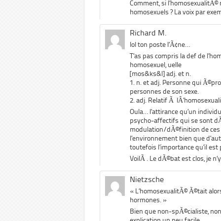
Comment, si l’homosexualitÃ© n
homosexuels ? La voix par exem
Richard M.
lol ton poste l’Ã¢ne…
T’as pas compris la def de l’h
homosexuel, uelle
[mos&ks&l] adj. et n.
1. n. et adj. Personne qui Ã©pro
personnes de son sexe.
2. adj. Relatif Ã lÂ’homosexual
Oula… l’attirance qu’un indivi
psycho-affectifs qui se sont 
modulation/dÃ©finition de ces
l’environnement bien que d’aut
toutefois l’importance qu’il est
VoilÃ . Le dÃ©bat est clos, je 
Nietzsche
« L’homosexualitÃ© Ã©tait alo
hormones. »
Bien que non-spÃ©cialiste, no
explication un peu facile.