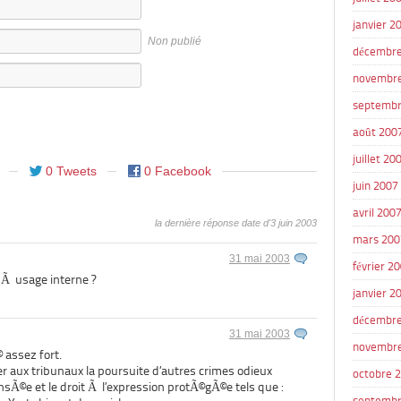
janvier 2
Non publié
décembre
novembr
septembr
août 200
juillet 20
0 Tweets
0 Facebook
juin 2007
avril 200
la dernière réponse date d'3 juin 2003
mars 200
31 mai 2003
février 2
 Ã usage interne ?
janvier 2
décembre
31 mai 2003
novembr
 assez fort.
ser aux tribunaux la poursuite d’autres crimes odieux
octobre 
nsÃ©e et le droit Ã l’expression protÃ©gÃ©e tels que :
septembr