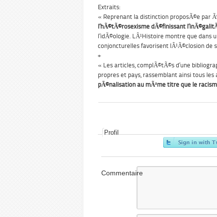
Extraits:
« Reprenant la distinction proposÃ©e par Ã‰
l’hÃ©tÃ©rosexisme dÃ©finissant l’inÃ©galit
l’idÃ©ologie. LÂ¹Histoire montre que dans 
conjoncturelles favorisent lÂ¹Ã©closion de
+
« Les articles, complÃ©tÃ©s d’une bibliogr
propres et pays, rassemblant ainsi tous les 
pÃ©nalisation au mÃªme titre que le racism
Profil
Commentaire