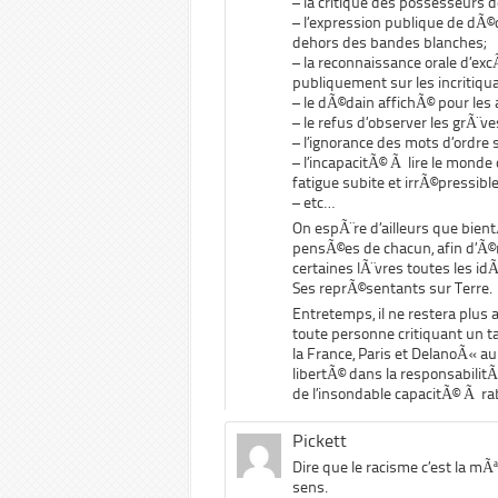
– la critique des possesseurs d
– l’expression publique de dÃ©
dehors des bandes blanches;
– la reconnaissance orale d’ex
publiquement sur les incritiqu
– le dÃ©dain affichÃ© pour les
– le refus d’observer les grÃ¨ve
– l’ignorance des mots d’ordre 
– l’incapacitÃ© Ã lire le monde
fatigue subite et irrÃ©pressible
– etc…
On espÃ¨re d’ailleurs que bient
pensÃ©es de chacun, afin d’Ã©r
certaines lÃ¨vres toutes les id
Ses reprÃ©sentants sur Terre.
Entretemps, il ne restera plus 
toute personne critiquant un tan
la France, Paris et DelanoÃ« au
libertÃ© dans la responsabilit
de l’insondable capacitÃ© Ã r
Pickett
Dire que le racisme c’est la m
sens.