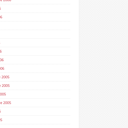
6
06
6
6
006
006
 2005
e 2005
2005
e 2005
5
05