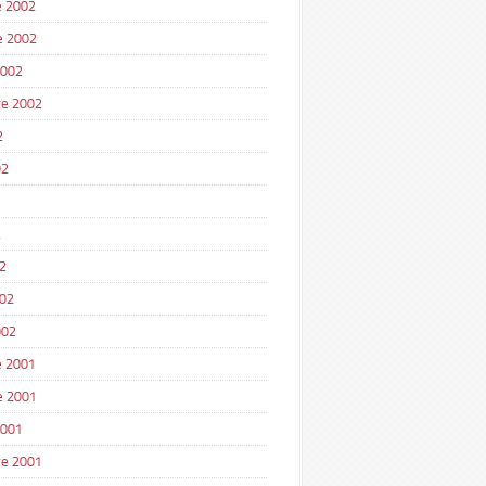
 2002
e 2002
2002
e 2002
2
02
2
2
002
002
 2001
e 2001
2001
e 2001