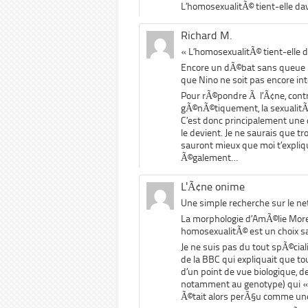
L’homosexualitÃ© tient-elle dava
Richard M.
« L’homosexualitÃ© tient-elle da
Encore un dÃ©bat sans queue n
que Nino ne soit pas encore i
Pour rÃ©pondre Ã l’Ã¢ne, contr
gÃ©nÃ©tiquement, la sexualitÃ©
C’est donc principalement une
le devient. Je ne saurais que t
sauront mieux que moi t’expliq
Ã©galement…
L'Ã¢ne onime
Une simple recherche sur le net
La morphologie d’AmÃ©lie Mor
homosexualitÃ© est un choix 
Je ne suis pas du tout spÃ©cia
de la BBC qui expliquait que to
d’un point de vue biologique, d
notamment au genotype) qui «
Ã©tait alors perÃ§u comme une