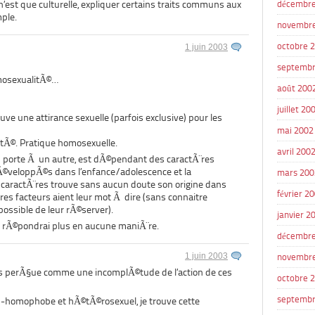
’est que culturelle, expliquer certains traits communs aux
décembre
ple.
novembr
octobre 
1 juin 2003
septembr
omosexualitÃ©…
août 200
juillet 20
uve une attirance sexuelle (parfois exclusive) pour les
mai 2002
itÃ©. Pratique homosexuelle.
avril 200
du porte Ã un autre, est dÃ©pendant des caractÃ¨res
dÃ©veloppÃ©s dans l’enfance/adolescence et la
mars 200
 caractÃ¨res trouve sans aucun doute son origine dans
février 2
res facteurs aient leur mot Ã dire (sans connaitre
 possible de leur rÃ©server).
janvier 2
n’y rÃ©pondrai plus en aucune maniÃ¨re.
décembre
1 juin 2003
novembr
rs perÃ§ue comme une incomplÃ©tude de l’action de ces
octobre 
septembr
n-homophobe et hÃ©tÃ©rosexuel, je trouve cette