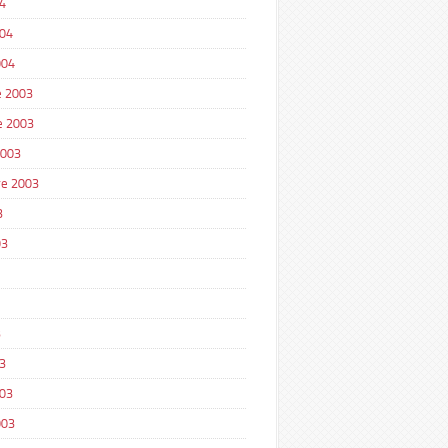
4
004
004
 2003
e 2003
2003
e 2003
3
03
3
3
003
003