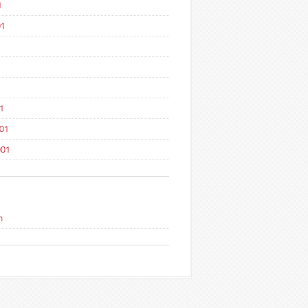
1
01
1
1
001
001
n