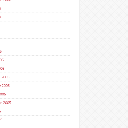
6
06
6
6
006
006
 2005
e 2005
2005
e 2005
5
05