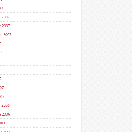
008
 2007
e 2007
e 2007
7
07
7
7
007
007
 2006
e 2006
2006
e 2006