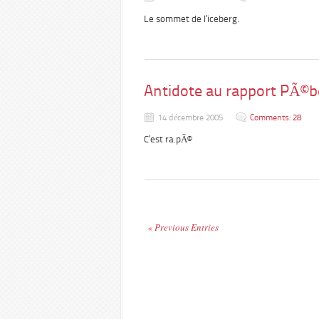
Le sommet de l’iceberg.
Antidote au rapport PÃ©b
14 décembre 2005
Comments: 28
C’est ra.pÃ©
« Previous Entries