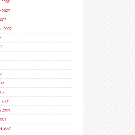
 2002
e 2002
2002
e 2002
2
02
2
2
002
002
 2001
e 2001
2001
e 2001