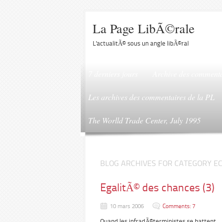
La Page LibÃ©rale
L'actualitÃ© sous un angle libÃ©ral
7 derniers jours
Archive des commenta
Les archives des commentaires de la PL
The Worlld Trade Center, July 1995
BLOG ARCHIVES FOR CATEGORY E
EgalitÃ© des chances (3)
10 mars 2006
Comments: 7
Quand les infradÃ©terministes se battent.