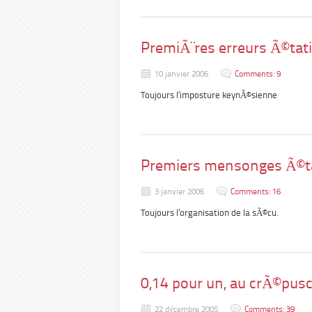
PremiÃ¨res erreurs Ã©tat
10 janvier 2006
Comments: 9
Toujours l’imposture keynÃ©sienne
Premiers mensonges Ã©ta
3 janvier 2006
Comments: 16
Toujours l’organisation de la sÃ©cu.
0,14 pour un, au crÃ©pusc
22 décembre 2005
Comments: 39