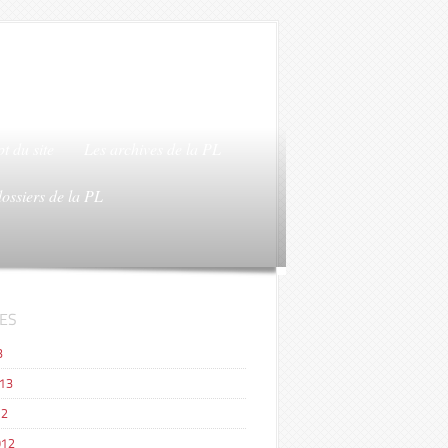
t du site
Les archives de la PL
dossiers de la PL
ES
3
013
12
012