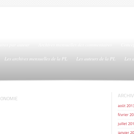
ires par auteur
Archives mensuelles des commentaires
Concep
Les archives mensuelles de la PL
Les auteurs de la PL
Les 
ARCHIV
CONOMIE
août 201
février 2
juillet 20
janvier 2