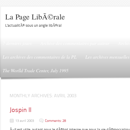
La Page LibÃ©rale
L'actualitÃ© sous un angle libÃ©ral
7 derniers jours
Archive des commentaires par auteur
Archiv
Les archives des commentaires de la PL
Les archives mensuelles
The Worlld Trade Center, July 1995
MONTHLY ARCHIVES:
AVRIL 2003
Jospin II
13 avril 2003
Comments: 28
Â«Il est utile, autant pour le dÃ©bat interne que pour la vie dÃ©mocrati