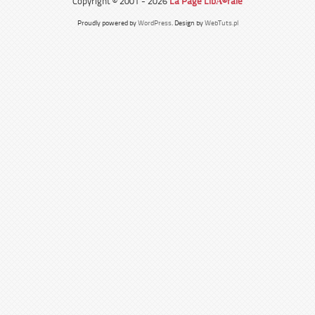
Copyright © 2001 - 2026
La Page LibÃ©rale
Proudly powered by
WordPress
. Design by
WebTuts.pl