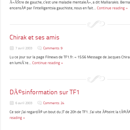
Â«ÃŠtre de gauche, c’est une maladie mentaleÂ», a dit Malliarakis. Berna
encensÃ© par l’intelligentsia gauchiste, nous en fait…
Continue reading »
Chirak et ses amis
7 avril 2003
Comments: 9
Lu ce jour sur la page Filnews de TF1.fr: « 15:56 Message de Jacques C
en lumiÃ¨re…
Continue reading »
DÃ©sinformation sur TF1
6 avril 2003
Comments: 24
Ce soir j’ai regardÃ© un bout du JT de 20h de TF1. J’ai vite Ã©teint la tÃ©lÃ©
reading »